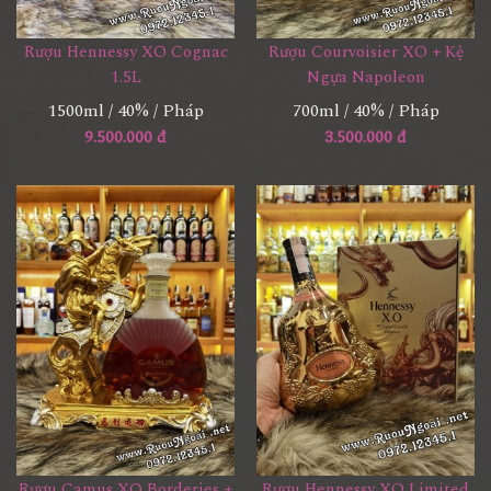
Rượu Hennessy XO Cognac
Rượu Courvoisier XO + Kệ
1.5L
Ngựa Napoleon
1500ml / 40% / Pháp
700ml / 40% / Pháp
9.500.000 đ
3.500.000 đ
Rượu Camus XO Borderies +
Rượu Hennessy XO Limited