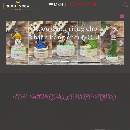
0972.12345.1
MENU
0
Rượu dành riêng cho
khách hàng chơi GOLF
Previous
Next
CÁC THƯƠNG HIỆU RƯỢU NGOẠI