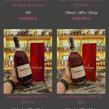
Kệ Ngựa Napoleon
Tết 2024
700
700ml / 40% / Pháp
3.600.000 đ
5.200.000 đ
Rượu Hennessy VSOP Tết
Rượu Hennessy VSOP Tết
2024 1L
2024