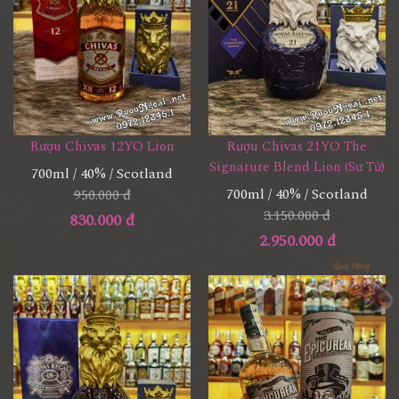
Rượu Chivas 12YO Lion
Rượu Chivas 21YO The
Signature Blend Lion (Sư Tử)
700ml / 40% / Scotland
700ml / 40% / Scotland
950.000 đ
3.150.000 đ
830.000 đ
2.950.000 đ