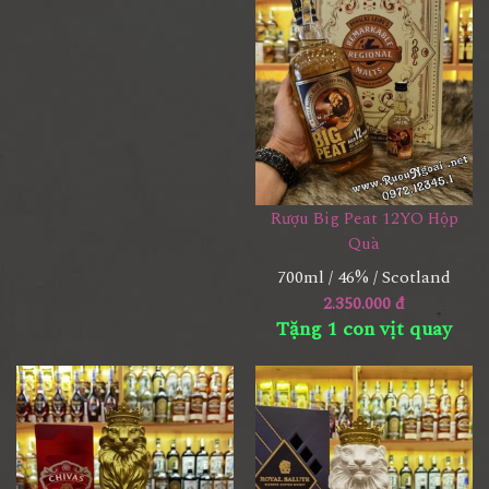
Rượu Big Peat 12YO Hộp
Quà
700ml / 46% / Scotland
2.350.000 đ
Tặng 1 con vịt quay