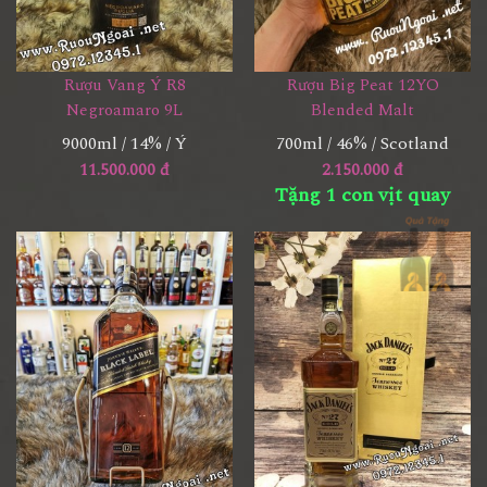
Rượu Vang Ý R8
Rượu Big Peat 12YO
Negroamaro 9L
Blended Malt
9000ml / 14% / Ý
700ml / 46% / Scotland
11.500.000 đ
2.150.000 đ
Tặng 1 con vịt quay