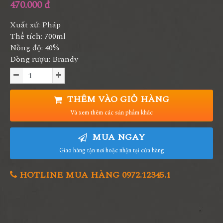
470.000 đ
Xuất xứ: Pháp
Thể tích: 700ml
Nồng độ: 40%
Dòng rượu: Brandy
THÊM VÀO GIỎ HÀNG
Và xem thêm các sản phẩm khác
MUA NGAY
Giao hàng tận nơi hoặc nhận tại cửa hàng
HOTLINE MUA HÀNG 0972.12345.1