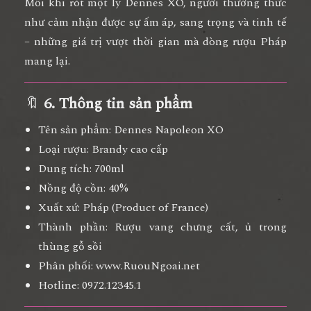
Mỗi khi rót một ly Dennes XO, người thưởng thức
như cảm nhận được sự ấm áp, sang trọng và tinh tế
– những giá trị vượt thời gian mà dòng rượu Pháp
mang lại.
🔖
6. Thông tin sản phẩm
Tên sản phẩm:
Dennes Napoleon XO
Loại rượu:
Brandy cao cấp
Dung tích:
700ml
Nồng độ cồn:
40%
Xuất xứ:
Pháp (Product of France)
Thành phần:
Rượu vang chưng cất, ủ trong
thùng gỗ sồi
Phân phối:
www.RuouNgoai.net
Hotline:
0972.12345.1