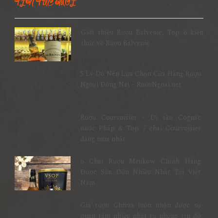
TIN TỨC MỚI
Giới thiệu Rượu Balvenie, Top 6 kiến
thức về Rượu Balvenie
5 Lý Do Nên Lựa Chọn Cửa Hàng Rượu
Ngoại Đồng Nai – RuouNgoai.net
Rượu Courvoisier – Di sản Cognac
nước Pháp & Top 7 chai Courvoisier
đáng mua nhất
6 Chai Rượu Meukow Chính Hãng
Được Săn Đón Nhiều Nhất Tại Việt
Nam
Giá rượu Chivas luôn nhận được sự
quan tâm nhiều nhất từ những tín đồ