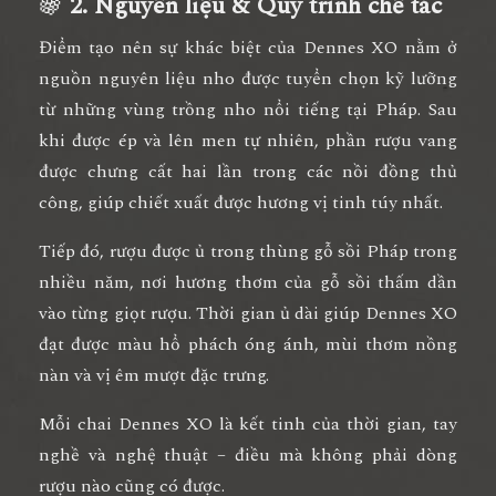
🍇
2. Nguyên liệu & Quy trình chế tác
Điểm tạo nên sự khác biệt của
Dennes XO
nằm ở
nguồn nguyên liệu nho được tuyển chọn kỹ lưỡng
từ những vùng trồng nho nổi tiếng tại Pháp. Sau
khi được ép và lên men tự nhiên, phần rượu vang
được
chưng cất hai lần
trong các nồi đồng thủ
công, giúp chiết xuất được hương vị tinh túy nhất.
Tiếp đó, rượu được
ủ trong thùng gỗ sồi Pháp trong
nhiều năm
, nơi hương thơm của gỗ sồi thấm dần
vào từng giọt rượu. Thời gian ủ dài giúp Dennes XO
đạt được
màu hổ phách óng ánh
, mùi thơm nồng
nàn và vị êm mượt đặc trưng.
Mỗi chai Dennes XO là kết tinh của
thời gian, tay
nghề và nghệ thuật
– điều mà không phải dòng
rượu nào cũng có được.