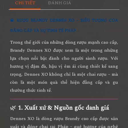
CHI TIẾT
ĐÁNH GIÁ
🥃
RƯỢU BRANDY DENNES XO – BIỂU TƯỢNG CỦA
ĐẲNG CẤP VÀ SỰ TINH TẾ PHÁP
Trong thế giới của những dòng rượu mạnh cao cấp,
Brandy Dennes XO
được xem là một trong những
lựa chọn nổi bật dành cho người sành rượu. Với
hương vị đậm đà, hậu vị êm ái cùng thiết kế sang
trọng, Dennes XO không chỉ là một chai rượu – mà
còn là
một món quà thể hiện đẳng cấp và gu
thưởng thức tinh tế
.
🌿
1. Xuất xứ & Nguồn gốc danh giá
Dennes XO
là dòng rượu Brandy cao cấp được
sản
xuất và đóng chai tại Pháp
– quê hương của nghệ