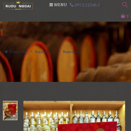
0972.12345.1
MENU
0
Trang chủ
Rượu Brandy
Rượu Brandy Dennes XO