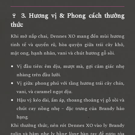
🍷
3. Hương vị & Phong cách thưởng
thức
Khi mở nắp chai,
Dennes XO
mang đến
mùi hương
tinh tế và quyến rũ
, hòa quyện giữa trái cây khô,
mật ong, hạnh nhân, vani và chút hương gỗ sồi.
Vị đầu tiên
: êm dịu, mượt mà, gợi cảm giác nhẹ
nhàng trên đầu lưỡi.
Vị giữa
: phong phú với tầng hương trái cây chín,
vani, và caramel ngọt dịu.
Hậu vị
: kéo dài, ấm áp, thoang thoảng vị gỗ sồi và
chút cay nồng nhẹ – đặc trưng của Brandy hảo
hạng.
Khi thưởng thức, nên rót
Dennes XO vào ly Brandy
tulip
và hâm nhẹ ly bằng lòng bàn tay để rượu tỏa