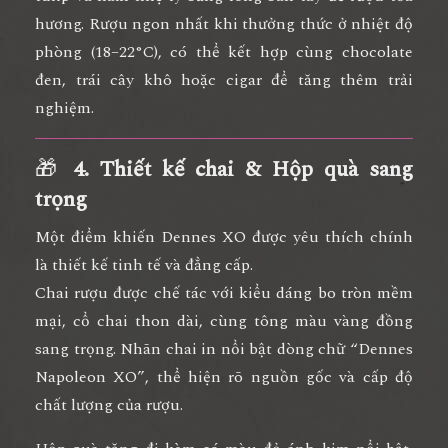
hương. Rượu ngon nhất khi thưởng thức ở
nhiệt độ
phòng (18–22°C)
, có thể kết hợp cùng chocolate
đen, trái cây khô hoặc cigar để tăng thêm trải
nghiệm.
🎁
4. Thiết kế chai & Hộp quà sang
trọng
Một điểm khiến Dennes XO được yêu thích chính
là
thiết kế tinh tế và đẳng cấp
.
Chai rượu được chế tác với
kiểu dáng bo tròn mềm
mại
, cổ chai thon dài, cùng tông màu vàng đồng
sang trọng. Nhãn chai in nổi bật dòng chữ
“Dennes
Napoleon XO”
, thể hiện rõ nguồn gốc và cấp độ
chất lượng của rượu.