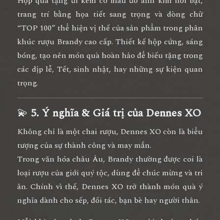
Hộp quà tặng
đi kèm có màu
đỏ ánh kim nổi bật
,
trang trí bằng họa tiết sang trọng và dòng chữ
“TOP 100” thể hiện vị thế của sản phẩm trong phân
khúc rượu Brandy cao cấp. Thiết kế hộp cứng, sáng
bóng, tạo nên
món quà hoàn hảo để biếu tặng
trong
các dịp lễ, Tết, sinh nhật, hay những sự kiện quan
trọng.
💫
5. Ý nghĩa & Giá trị của Dennes XO
Không chỉ là một chai rượu,
Dennes XO còn là biểu
tượng của sự thành công và may mắn
.
Trong văn hóa châu Âu, Brandy thường được coi là
loại rượu của giới quý tộc, dùng để chúc mừng và tri
ân. Chính vì thế, Dennes XO trở thành
món quà ý
nghĩa dành cho sếp, đối tác, bạn bè hay người thân
.