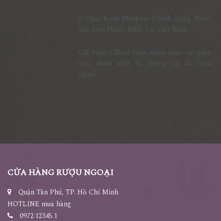
6 Chai Rượu Meukow Chính Hãng Được
Săn Đón Nhiều Nhất Tại Việt Nam
Giá rượu Chivas luôn nhận được sự quan
tâm nhiều nhất từ những tín đồ rượu
ngoại
CỬA HÀNG RƯỢU NGOẠI
Quận Tân Phú, TP. Hồ Chí Minh
HOTLINE mua hàng