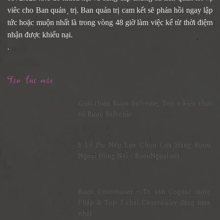
viêc cho Ban quản ̣ trị. Ban quản trị cam kết sẽ phản hồi ngay lập
tức hoặc muộn nhất là trong vòng 48 giờ làm việc kể từ thời điệm
nhận được khiếu nại.
.
Tin tức mới
Giới thiệu Rượu Balvenie, Top 6 kiến thức
về Rượu Balvenie
5 Lý Do Nên Lựa Chọn Cửa Hàng Rượu
Ngoại Đồng Nai – RuouNgoai.net
Rượu Courvoisier – Di sản Cognac nước
Pháp & Top 7 chai Courvoisier đáng mua
nhất