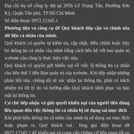
Địa chỉ trụ sở công ty đặt tại 295b Lê Trọng Tấn, Phường Sơn
Kỳ, Quận Tân phú, TP Hồ Chí Minh
Số điện thoại:
0972.12345.1
Phương tiện và công cụ để Quý khách tiếp cận và chỉnh sửa
dữ liệu cá nhân của mình.
Quý khách có quyền tự kiểm tra, cập nhật, điều chỉnh hoặc hủy
bỏ thông tin cá nhân của mình bằng cách liên hệ với ban quản trị
website của công ty thực hiện việc này.
Quý khách có quyền gửi khiếu nại về việc lộ thông tin cá nhân
cho bên thứ 3 đến Ban quản trị của website. Khi tiếp nhận những
phản hồi này, chúng tôi sẽ xác nhận lại thông tin, phải có trách
nhiệm trả lời lý do và hướng dẫn Quý khách khôi phục và bảo
mật lại thông tin.
Cơ chế tiếp nhận và giải quyết khiếu nại của người tiêu dùng
liên quan đến việc thông tin cá nhân bị sử dụng sai mục đích
Khi phát hiên thông tin cá nhân của mình bị sử dụng sai mục đích
hoặc phạm vi, Quý khách vui ̣ lòng gọi điện thoại tới
0972.12345.1
để khiếu nại và cung cấp chứng cứ liên quan tới vụ