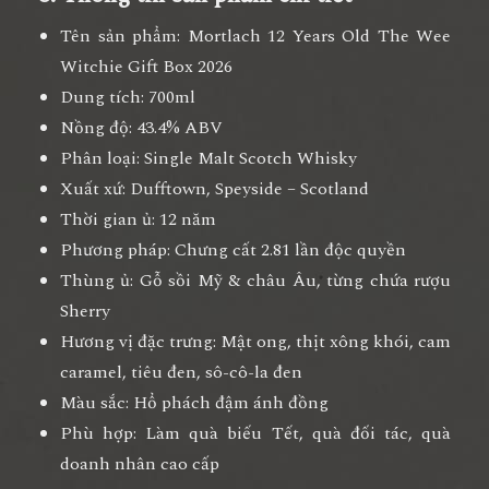
Tên sản phẩm:
Mortlach 12 Years Old The Wee
Witchie Gift Box 2026
Dung tích:
700ml
Nồng độ:
43.4% ABV
Phân loại:
Single Malt Scotch Whisky
Xuất xứ:
Dufftown, Speyside – Scotland
Thời gian ủ:
12 năm
Phương pháp:
Chưng cất 2.81 lần độc quyền
Thùng ủ:
Gỗ sồi Mỹ & châu Âu, từng chứa rượu
Sherry
Hương vị đặc trưng:
Mật ong, thịt xông khói, cam
caramel, tiêu đen, sô-cô-la đen
Màu sắc:
Hổ phách đậm ánh đồng
Phù hợp:
Làm quà biếu Tết, quà đối tác, quà
doanh nhân cao cấp