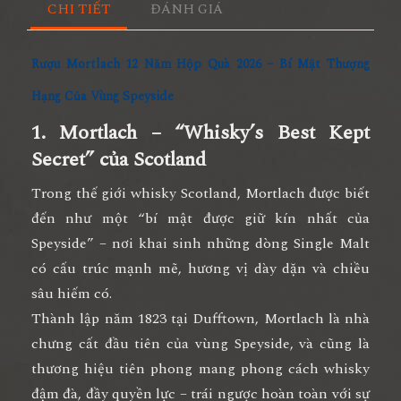
CHI TIẾT
ĐÁNH GIÁ
Rượu Mortlach 12 Năm Hộp Quà 2026 – Bí Mật Thượng
Hạng Của Vùng Speyside
1. Mortlach – “Whisky’s Best Kept
Secret” của Scotland
Trong thế giới whisky Scotland,
Mortlach
được biết
đến như một
“bí mật được giữ kín nhất của
Speyside”
– nơi khai sinh những dòng Single Malt
có cấu trúc mạnh mẽ, hương vị dày dặn và chiều
sâu hiếm có.
Thành lập năm
1823 tại Dufftown
, Mortlach là
nhà
chưng cất đầu tiên của vùng Speyside
, và cũng là
thương hiệu tiên phong mang phong cách
whisky
đậm đà, đầy quyền lực
– trái ngược hoàn toàn với sự