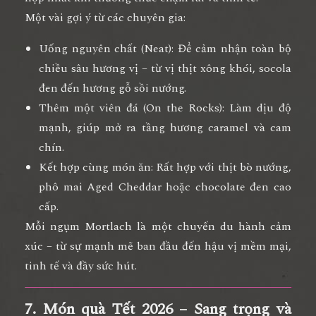
Một vài gợi ý từ các chuyên gia:
Uống nguyên chất (Neat):
Để cảm nhận toàn bộ
chiều sâu hương vị – từ vị thịt xông khói, socola
đen đến hương gỗ sồi nướng.
Thêm một viên đá (On the Rocks):
Làm dịu độ
mạnh, giúp mở ra tầng hương caramel và cam
chín.
Kết hợp cùng món ăn:
Rất hợp với
thịt bò nướng,
phô mai Aged Cheddar hoặc chocolate đen cao
cấp.
Mỗi ngụm Mortlach là một chuyến du hành cảm
xúc – từ sự mạnh mẽ ban đầu đến hậu vị mềm mại,
tinh tế và đầy sức hút.
7. Món quà Tết 2026 – Sang trọng và