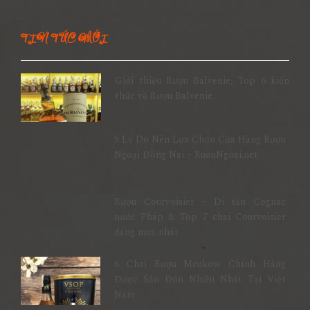
TIN TỨC MỚI
Giới thiệu Rượu Balvenie, Top 6 kiến
thức về Rượu Balvenie
5 Lý Do Nên Lựa Chọn Cửa Hàng Rượu
Ngoại Đồng Nai – RuouNgoai.net
Rượu Courvoisier – Di sản Cognac
nước Pháp & Top 7 chai Courvoisier
đáng mua nhất
6 Chai Rượu Meukow Chính Hãng
Được Săn Đón Nhiều Nhất Tại Việt
Nam