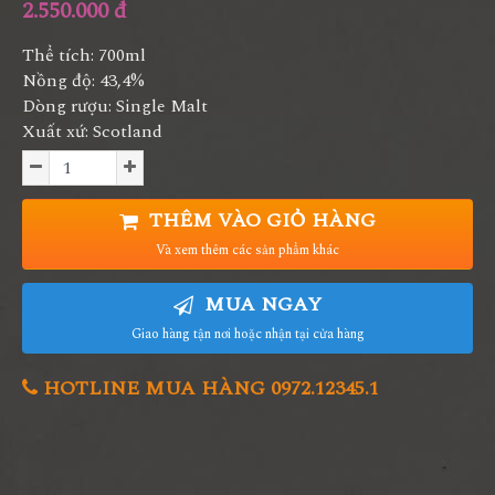
2.550.000 đ
Thể tích: 700ml
Nồng độ: 43,4%
Dòng rượu: Single Malt
Xuất xứ: Scotland
THÊM VÀO GIỎ HÀNG
Và xem thêm các sản phẩm khác
MUA NGAY
Giao hàng tận nơi hoặc nhận tại cửa hàng
HOTLINE MUA HÀNG 0972.12345.1