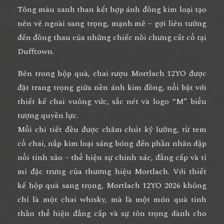
Tông màu
xanh than kết hợp ánh đồng kim loại
tạo
nên vẻ ngoài sang trọng, mạnh mẽ – gợi liên tưởng
đến
đồng thau của những chiếc nồi chưng cất cổ tại
Dufftown
.
Bên trong hộp quà, chai rượu Mortlach 12YO được
đặt trang trọng giữa nền ánh kim đồng, nổi bật với
thiết kế chai vuông vức, sắc nét và logo “M” biểu
tượng quyền lực.
Mỗi chi tiết đều được chăm chút kỹ lưỡng, từ tem
cổ chai, nắp kim loại sáng bóng đến phần nhãn dập
nổi tinh xảo – thể hiện sự
chính xác, đẳng cấp và tỉ
mỉ đặc trưng của thương hiệu Mortlach
. Với thiết
kế hộp quà sang trọng, Mortlach 12YO 2026 không
chỉ là một chai whisky, mà là
một món quà tinh
thần thể hiện đẳng cấp và sự tôn trọng dành cho