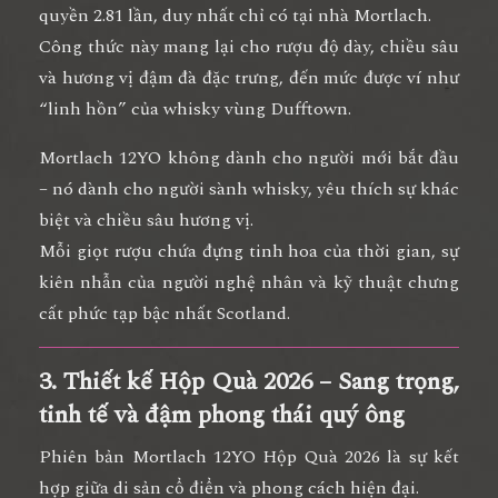
quyền 2.81 lần
, duy nhất chỉ có tại nhà Mortlach.
Công thức này mang lại cho rượu
độ dày, chiều sâu
và hương vị đậm đà đặc trưng
, đến mức được ví như
“linh hồn” của whisky vùng Dufftown.
Mortlach 12YO không dành cho người mới bắt đầu
– nó dành cho
người sành whisky, yêu thích sự khác
biệt và chiều sâu hương vị
.
Mỗi giọt rượu chứa đựng tinh hoa của thời gian, sự
kiên nhẫn của người nghệ nhân và kỹ thuật chưng
cất phức tạp bậc nhất Scotland.
3. Thiết kế Hộp Quà 2026 – Sang trọng,
tinh tế và đậm phong thái quý ông
Phiên bản
Mortlach 12YO Hộp Quà 2026
là
sự kết
hợp giữa di sản cổ điển và phong cách hiện đại
.