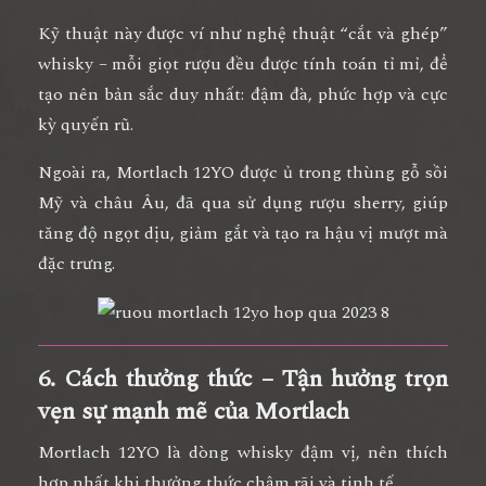
Kỹ thuật này được ví như
nghệ thuật “cắt và ghép”
whisky
– mỗi giọt rượu đều được tính toán tỉ mỉ, để
tạo nên bản sắc duy nhất:
đậm đà, phức hợp và cực
kỳ quyến rũ.
Ngoài ra, Mortlach 12YO được ủ trong
thùng gỗ sồi
Mỹ và châu Âu
, đã qua sử dụng rượu sherry, giúp
tăng độ ngọt dịu, giảm gắt và tạo ra hậu vị mượt mà
đặc trưng.
6. Cách thưởng thức – Tận hưởng trọn
vẹn sự mạnh mẽ của Mortlach
Mortlach 12YO là dòng whisky
đậm vị, nên thích
hợp nhất khi thưởng thức chậm rãi và tinh tế
.