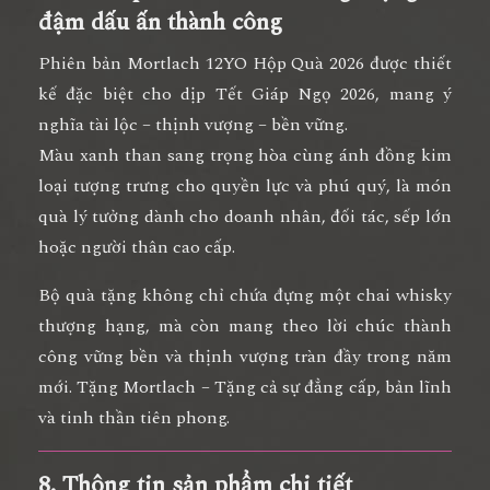
đậm dấu ấn thành công
Phiên bản
Mortlach 12YO Hộp Quà 2026
được thiết
kế đặc biệt cho dịp
Tết Giáp Ngọ 2026
, mang ý
nghĩa
tài lộc – thịnh vượng – bền vững
.
Màu xanh than sang trọng hòa cùng ánh đồng kim
loại tượng trưng cho
quyền lực và phú quý
, là
món
quà lý tưởng dành cho doanh nhân, đối tác, sếp lớn
hoặc người thân cao cấp.
Bộ quà tặng không chỉ chứa đựng một chai whisky
thượng hạng, mà còn mang theo
lời chúc thành
công vững bền và thịnh vượng tràn đầy trong năm
mới
.
Tặng Mortlach – Tặng cả sự đẳng cấp, bản lĩnh
và tinh thần tiên phong.
8. Thông tin sản phẩm chi tiết