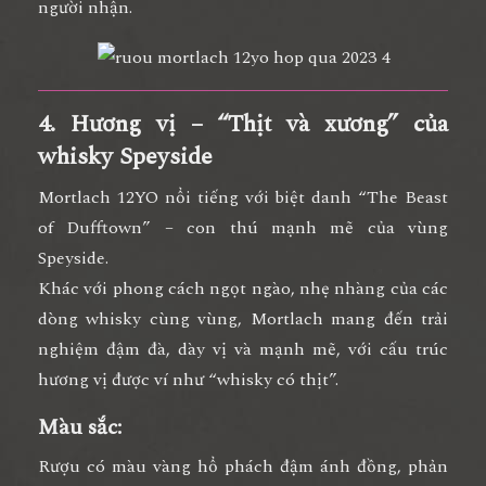
người nhận.
4. Hương vị – “Thịt và xương” của
whisky Speyside
Mortlach 12YO nổi tiếng với biệt danh “
The Beast
of Dufftown
” – con thú mạnh mẽ của vùng
Speyside.
Khác với phong cách ngọt ngào, nhẹ nhàng của các
dòng whisky cùng vùng, Mortlach mang đến
trải
nghiệm đậm đà, dày vị và mạnh mẽ
, với cấu trúc
hương vị được ví như “whisky có thịt”.
Màu sắc:
Rượu có màu
vàng hổ phách đậm ánh đồng
, phản