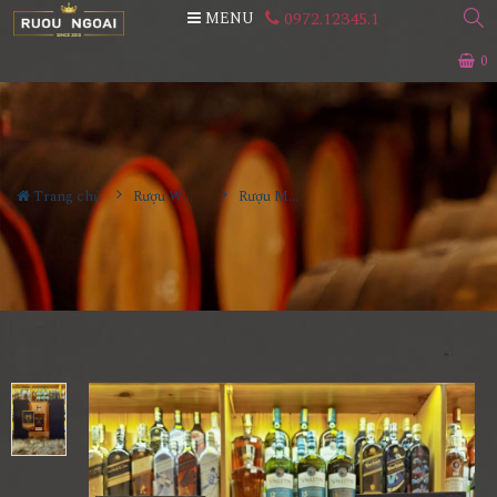
0972.12345.1
MENU
0
Trang chủ
Rượu Whisky
Rượu Mortlach 12YO Hộp Quà 2026