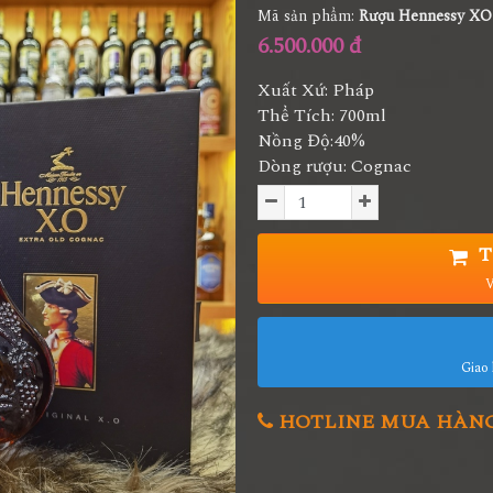
Mã sản phẩm:
Rượu Hennessy XO
6.500.000 đ
Xuất Xứ: Pháp
Thể Tích: 700ml
Nồng Độ:40%
Dòng rượu: Cognac
T
V
Giao 
HOTLINE MUA HÀNG 0