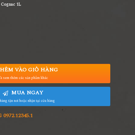
 Cognac 1L
HÊM VÀO GIỎ HÀNG
à xem thêm các sản phẩm khác
MUA NGAY
hàng tận nơi hoặc nhận tại cửa hàng
972.12345.1