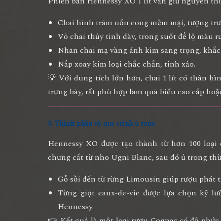
Phiên bản Hennessy XO 1 lít vẫn giữ nguyên thi
Chai hình trám uốn cong mềm mại
, tượng tr
Vỏ chai thủy tinh dày, trong suốt để lộ màu 
Nhãn chai mạ vàng ánh kim sang trọng, khắc 
Nắp xoay kim loại chắc chắn, tinh xảo.
💡 Với dung tích lớn hơn, chai 1 lít có thân 
trưng bày, rất phù hợp làm
quà biếu cao cấp
hoặ
3. Thành phần và quy trình ủ rượu
Hennessy XO được tạo thành từ hơn
100 loại
chưng cất từ nho Ugni Blanc, sau đó ủ trong th
Gỗ sồi đến từ rừng Limousin giúp rượu phát t
Từng giọt eaux-de-vie được lựa chọn kỹ lư
Hennessy.
👉 Kết quả là một loại rượu Cognac có độ phức 