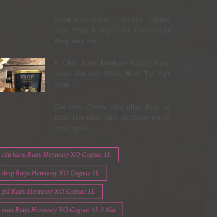
Rượu Courvoisier – Di sản Cognac
nước Pháp & Top 7 chai Courvoisier
đáng mua nhất
6 Chai Rượu Meukow Chính Hãng
Được Săn Đón Nhiều Nhất Tại Việt
Nam
Giá rượu Chivas luôn nhận được sự
quan tâm nhiều nhất từ những tín đồ
rượu ngoại
cửa hàng Rượu Hennessy XO Cognac 1L
shop Rượu Hennessy XO Cognac 1L
giá Rượu Hennessy XO Cognac 1L
mua Rượu Hennessy XO Cognac 1L ở đâu