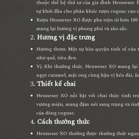
thuộc thế hệ thứ tư của gia đình Hennessy. 
sự khởi đầu cho phân khúc rượu cognac cao c
Rượu Hennessy XO được pha trộn từ hơn 100 lo
mang lại hương vị phong phú và sâu sắc.
2.
Hương vị đặc trưng
Hương thơm
: Một sự hòa quyện tinh tế của t
như quế, tiêu đen.
Vị
: Khi thưởng thức, Hennessy XO mang lại 
ngọt caramel, mật ong cùng hậu vị kéo dài, ấ
3.
Thiết kế chai
Hennessy XO nổi bật với chai thủy tinh tr
vương miện, mang đậm nét sang trọng và tinh 
của dòng cognac.
4.
Cách thưởng thức
Hennessy XO thường được thưởng thức nguy