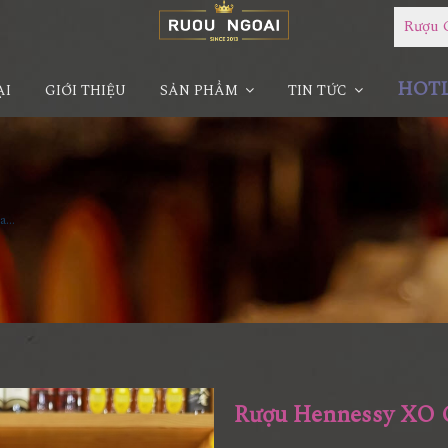
Rượu 
HOTLI
ẠI
GIỚI THIỆU
SẢN PHẨM
TIN TỨC
Rượu Hennessy XO Cognac 1L
Rượu Hennessy XO 