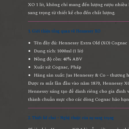
XO 1 lít
, không chỉ mang đến lượng rượu nhiều 
sang trọng từ thiết kế cho đến chất lượng.
1. Giới thiệu tổng quan về Hennessy XO
Tên đầy đủ:
Hennessy Extra Old (XO) Cognac
Dung tích:
1000ml (1 lít)
Nồng độ cồn:
40% ABV
Xuất xứ:
Cognac, Pháp
Hãng sản xuất:
Jas Hennessy & Co – thương h
Được ra mắt lần đầu vào
năm 1870
, Hennessy XO
Hennessy
sáng tạo để dành riêng cho gia đình v
thành chuẩn mực cho các dòng Cognac hảo hạn
2. Thiết kế chai – Nghệ thuật của sự sang trọng