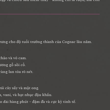
rưng cho độ tuổi trưởng thành của Cognac lâu năm.
thảo và vỏ cam
.
ương gỗ sồi cổ
.
ng lan tỏa rõ nét.
ái cây sấy và mật ong.
m, vani, và hạt nhục đậu khấu
.
kéo dài hàng phút –
đậm đà và cực kỳ tinh tế
.