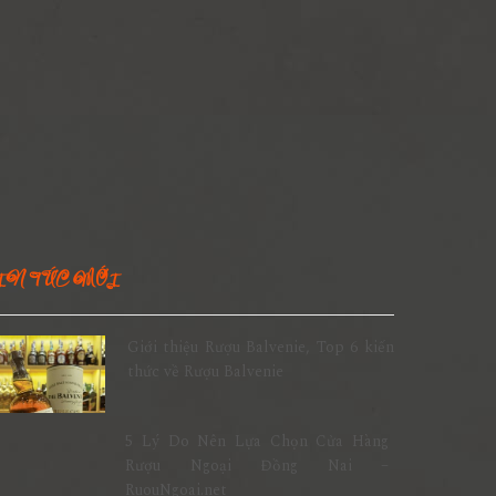
IN TỨC MỚI
Giới thiệu Rượu Balvenie, Top 6 kiến
thức về Rượu Balvenie
5 Lý Do Nên Lựa Chọn Cửa Hàng
Rượu Ngoại Đồng Nai –
RuouNgoai.net