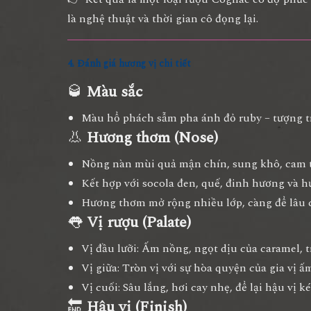
là
nghệ thuật và thời gian cô đọng lại
.
4. Đánh giá hương vị chi tiết
🥃
Màu sắc
Màu
hổ phách sẫm pha ánh đỏ ruby
– tượng t
👃
Hương thơm (Nose)
Nồng nàn mùi
quả mận chín, sung khô, cam 
Kết hợp với
socola đen, quế, đinh hương và h
Hương thơm mở rộng nhiều lớp, càng để lâu cà
👅
Vị rượu (Palate)
Vị đầu lưỡi: Ấm nồng, ngọt dịu của caramel, tr
Vị giữa: Tròn vị với sự hòa quyện của
gia vị ấ
Vị cuối: Sâu lắng, hơi cay nhẹ, để lại hậu vị 
🔚
Hậu vị (Finish)