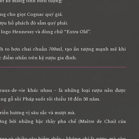
ết kế mang tính biểu tượng:
ưng cho giọt Cognac quý giá.
rượu hổ phách đỏ sẫm quý phái.
logo Hennessy và dòng chữ “Extra Old”.
hình to hơn chai chuẩn 700ml, tạo ấn tượng mạnh mẽ khi
c
điểm nhấn trên kệ rượu gia đình
.
 eaux-de-vie
khác nhau – là những loại rượu nền được
ùng gỗ sồi Pháp suốt
tối thiểu 10 đến 30 năm
.
riển hương vị sâu sắc và mượt mà.
ỡng bởi những bậc thầy pha chế (Maître de Chai) của
tạp và chiều sâu hiếm thấy – không chỉ là rượu, mà còn