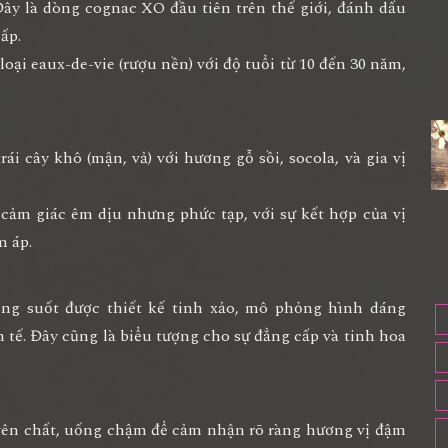
Đây là dòng cognac XO đầu tiên trên thế giới, đánh dấu
ấp.
ại eaux-de-vie (rượu nền) với độ tuổi từ 10 đến 30 năm,
rái cây khô (mận, vả) với hương gỗ sồi, socola, và gia vị
cảm giác êm dịu nhưng phức tạp, với sự kết hợp của vị
m áp.
ong suốt được thiết kế tinh xảo, mô phỏng hình dáng
tế. Đây cũng là biểu tượng cho sự đẳng cấp và tinh hoa
ên chất, uống chậm để cảm nhận rõ ràng hương vị đậm