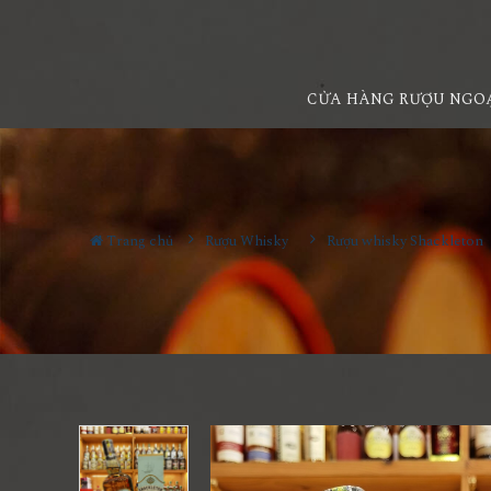
CỬA HÀNG RƯỢU NGO
Trang chủ
Rượu Whisky
Rượu whisky Shackleton