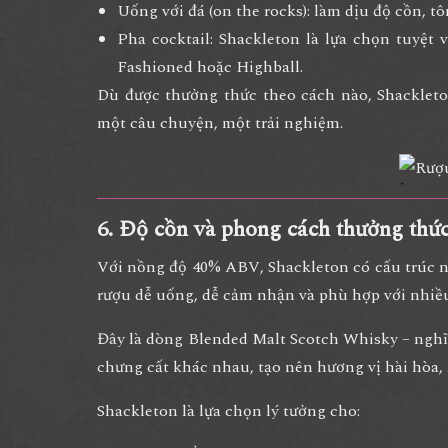
Uống với đá (on the rocks):
làm dịu độ cồn, tô
Pha cocktail:
Shackleton là lựa chọn tuyệt v
Fashioned hoặc Highball.
Dù được thưởng thức theo cách nào, Shacklet
một câu chuyện, một trải nghiệm.
6. Độ cồn và phong cách thưởng thức
Với
nồng độ 40% ABV
, Shackleton có cấu trúc 
rượu
dễ uống, dễ cảm nhận và phù hợp với nhiề
Đây là dòng
Blended Malt Scotch Whisky
– nghĩ
chưng cất khác nhau, tạo nên
hương vị hài hòa,
Shackleton là lựa chọn lý tưởng cho: