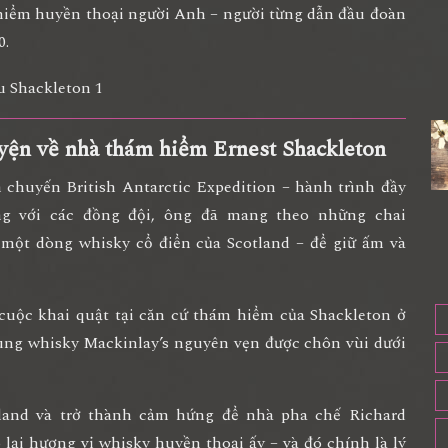
hiểm huyền thoại người Anh – người từng dẫn đầu đoàn
0.
yện về nhà thám hiểm Ernest Shackleton
h chuyến
British Antarctic Expedition
– hành trình đầy
g với các đồng đội, ông đã mang theo những chai
một dòng whisky cổ điển của Scotland – để giữ ấm và
 cuộc khai quật tại căn cứ thám hiểm của Shackleton ở
ùng whisky Mackinlay’s nguyên vẹn
được chôn vùi dưới
tland và trở thành cảm hứng để nhà pha chế
Richard
o lại hương vị whisky huyền thoại ấy
– và đó chính là lý