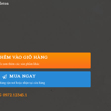
leton
HÊM VÀO GIỎ HÀNG
à xem thêm các sản phẩm khác
MUA NGAY
hàng tận nơi hoặc nhận tại cửa hàng
972.12345.1