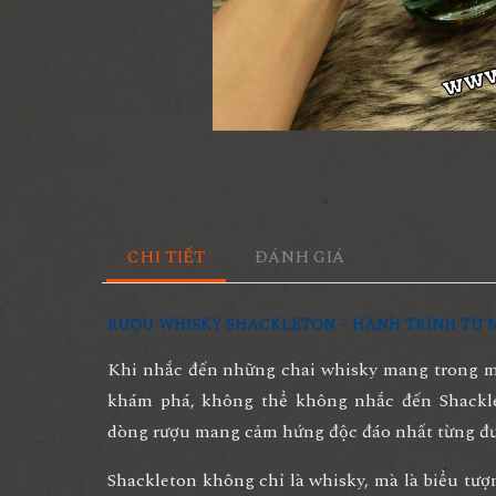
CHI TIẾT
ĐÁNH GIÁ
RƯỢU WHISKY SHACKLETON – HÀNH TRÌNH TỪ 
Khi nhắc đến những chai whisky mang trong 
khám phá
, không thể không nhắc đến
Shackl
dòng rượu mang cảm hứng độc đáo nhất từng đượ
Shackleton không chỉ là whisky, mà là
biểu tượ