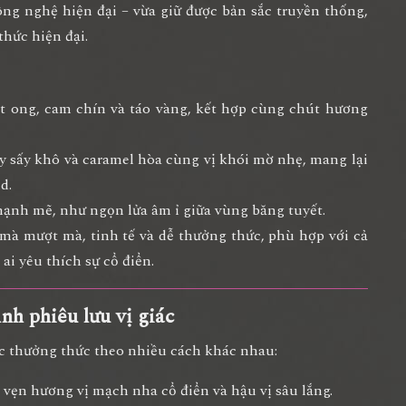
ng nghệ hiện đại – vừa giữ được bản sắc truyền thống,
hức hiện đại.
t ong, cam chín và táo vàng, kết hợp cùng chút hương
ây sấy khô và caramel hòa cùng vị khói mờ nhẹ, mang lại
d.
 mạnh mẽ, như ngọn lửa âm ỉ giữa vùng băng tuyết.
– mà
mượt mà, tinh tế và dễ thưởng thức
, phù hợp với cả
i yêu thích sự cổ điển.
nh phiêu lưu vị giác
ợc
thưởng thức theo nhiều cách khác nhau
:
vẹn hương vị mạch nha cổ điển và hậu vị sâu lắng.