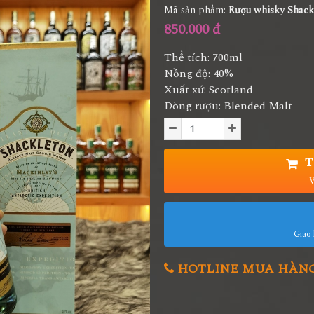
Mã sản phẩm:
Rượu whisky Shack
850.000 đ
Thể tích: 700ml
Nồng độ: 40%
Xuất xứ: Scotland
Dòng rượu: Blended Malt
T
V
Giao 
HOTLINE MUA HÀNG 0