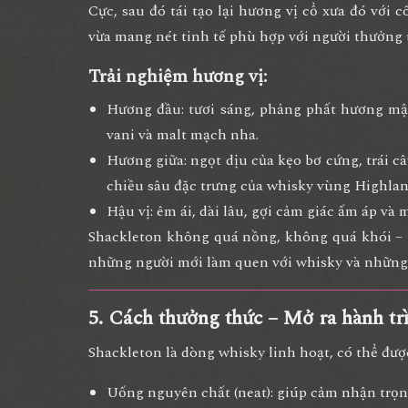
Cực, sau đó
tái tạo lại hương vị cổ xưa đó
với cô
vừa mang nét tinh tế phù hợp với người thưởng t
Trải nghiệm hương vị:
Hương đầu:
tươi sáng, phảng phất hương mậ
vani và malt mạch nha.
Hương giữa:
ngọt dịu của kẹo bơ cứng, trái c
chiều sâu đặc trưng của whisky vùng Highlan
Hậu vị:
êm ái, dài lâu, gợi cảm giác ấm áp và
Shackleton không quá nồng, không quá khói 
những người mới làm quen với whisky và những a
5. Cách thưởng thức – Mở ra hành trì
Shackleton là dòng whisky linh hoạt, có thể đư
Uống nguyên chất (neat):
giúp cảm nhận trọn 