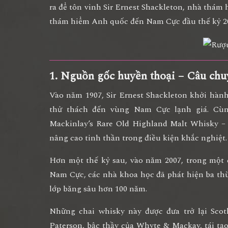
ra để tôn vinh
Sir Ernest Shackleton
, nhà thám 
thám hiểm Anh quốc đến Nam Cực đầu thế kỷ 2
1. Nguồn gốc huyền thoại – Câu chu
Vào năm 1907, Sir
Ernest Shackleton
khởi hàn
thử thách đến vùng Nam Cực lạnh giá. Cùn
Mackinlay’s Rare Old Highland Malt Whisky
– 
nâng cao tinh thần trong điều kiện khắc nghiệt.
Hơn một thế kỷ sau, vào năm
2007
, trong một
Nam Cực, các nhà khoa học đã phát hiện
ba th
lớp băng sâu hơn 100 năm.
Những chai whisky này được đưa trở lại Sco
Paterson
, bậc thầy của Whyte & Mackay,
tái tạ