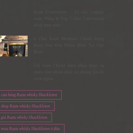
Rượu Courvoisier – Di sản Cognac
nước Pháp & Top 7 chai Courvoisier
đáng mua nhất
6 Chai Rượu Meukow Chính Hãng
Được Săn Đón Nhiều Nhất Tại Việt
Nam
Giá rượu Chivas luôn nhận được sự
quan tâm nhiều nhất từ những tín đồ
rượu ngoại
cửa hàng Rượu whisky Shackleton
shop Rượu whisky Shackleton
giá Rượu whisky Shackleton
mua Rượu whisky Shackleton ở đâu