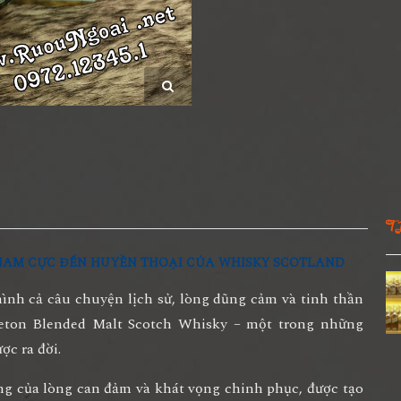
T
NAM CỰC ĐẾN HUYỀN THOẠI CỦA WHISKY SCOTLAND
mình cả
câu chuyện lịch sử, lòng dũng cảm và tinh thần
eton Blended Malt Scotch Whisky
– một trong những
c ra đời.
ng của lòng can đảm và khát vọng chinh phục
, được tạo