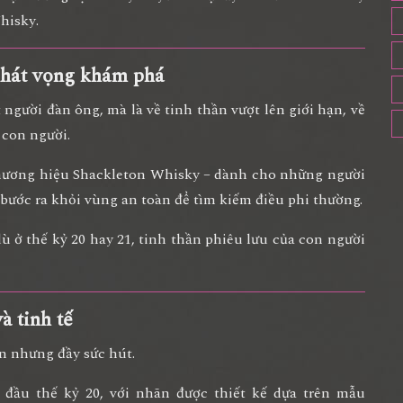
Whisky
.
 khát vọng khám phá
 người đàn ông, mà là về
tinh thần vượt lên giới hạn
, về
 con người.
hương hiệu Shackleton Whisky
– dành cho những người
bước ra khỏi vùng an toàn để tìm kiếm điều phi thường.
ù ở thế kỷ 20 hay 21, tinh thần phiêu lưu của con người
à tinh tế
ển nhưng đầy sức hút.
 đầu thế kỷ 20
, với nhãn được thiết kế dựa trên mẫu