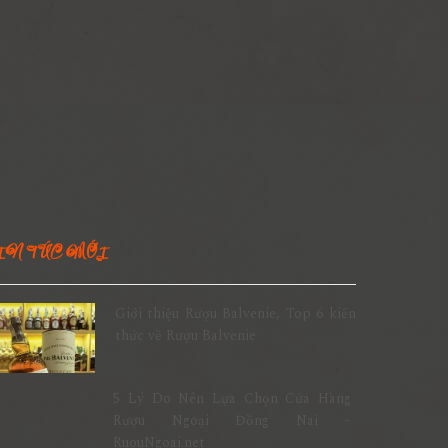
IN TỨC MỚI
Giới thiệu Rượu Balvenie, Top 6 kiến
thức về Rượu Balvenie
5 Lý Do Nên Lựa Chọn Cửa Hàng
Rượu Ngoại Đồng Nai –
RuouNgoai.net