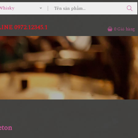
Whisky
NE 0972.12345.1
0
Giỏ hàng
eton