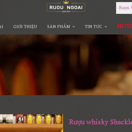
Rượu 
HOTLI
ẠI
GIỚI THIỆU
SẢN PHẨM
TIN TỨC
Rượu whisky Shackl