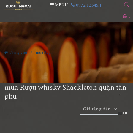
0972.12345.1
MENU
0
Trang chủ
mua Rượu whisky Shackleton quận tân phú
mua Rượu whisky Shackleton quận tân
phú