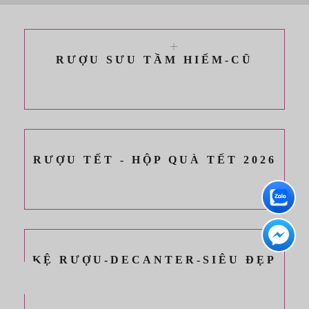
RƯỢU SƯU TẦM HIẾM-CŨ
XEM THÊM
RƯỢU TẾT - HỘP QUÀ TẾT 2026
XEM THÊM
KỆ RƯỢU-DECANTER-SIÊU ĐẸP
XEM THÊM