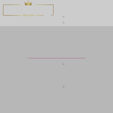
0972.12345.1
MENU
0
Previous
Next
CÁC THƯƠNG HIỆU RƯỢU NGOẠI