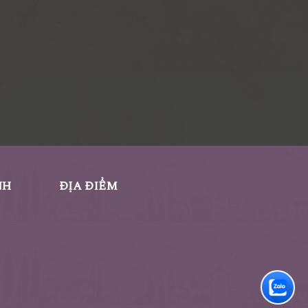
NH
ĐỊA ĐIỂM