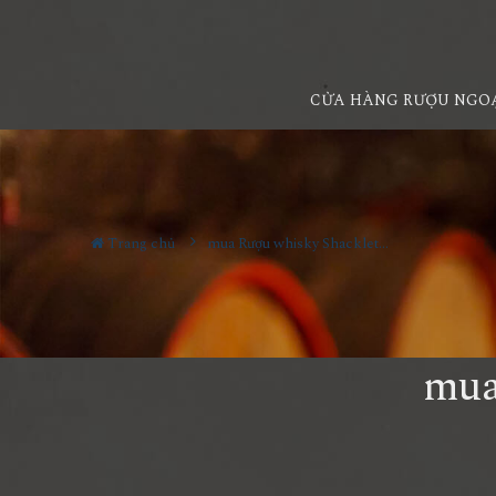
CỬA HÀNG RƯỢU NGO
Trang chủ
mua Rượu whisky Shackleton phường tân sơn nhì
mua