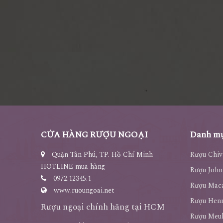
CỬA HÀNG RƯỢU NGOẠI
Danh mụ
Quận Tân Phú, TP. Hồ Chí Minh
Rượu Chiv
HOTLINE mua hàng
Rượu John
0972.12345.1
Rượu Maca
www.ruoungoai.net
Rượu Hen
Rượu ngoại chính hãng tại HCM
Rượu Meu