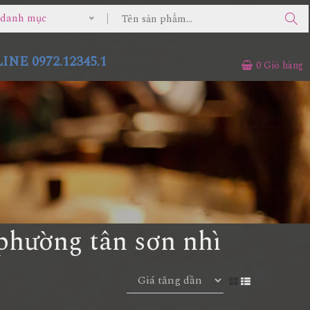
ả danh mục
NE 0972.12345.1
0
Giỏ hàng
phường tân sơn nhì