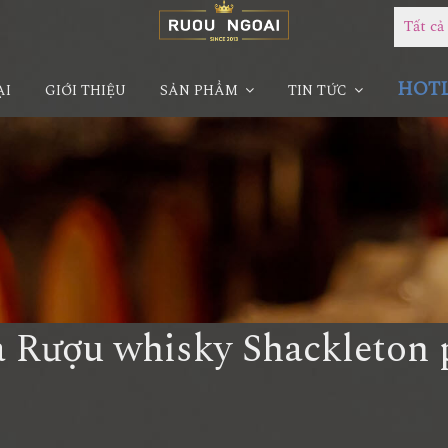
Tất c
HOTLI
ẠI
GIỚI THIỆU
SẢN PHẨM
TIN TỨC
 Rượu whisky Shackleton 