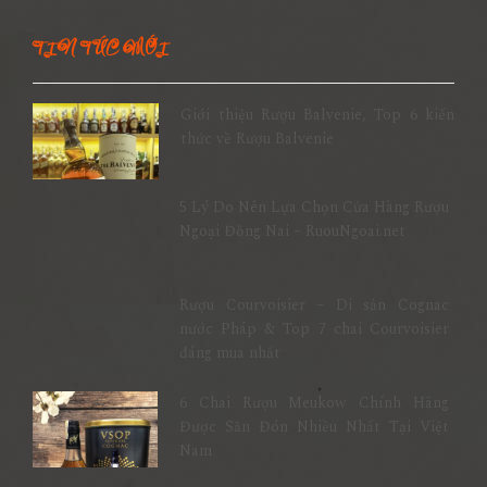
TIN TỨC MỚI
Giới thiệu Rượu Balvenie, Top 6 kiến
thức về Rượu Balvenie
5 Lý Do Nên Lựa Chọn Cửa Hàng Rượu
Ngoại Đồng Nai – RuouNgoai.net
Rượu Courvoisier – Di sản Cognac
nước Pháp & Top 7 chai Courvoisier
đáng mua nhất
6 Chai Rượu Meukow Chính Hãng
Được Săn Đón Nhiều Nhất Tại Việt
Nam