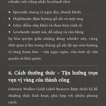
whisky nổi tiếng nhất Scotland như:
Speyside
: mang vị ngọt dịu, thanh khiết.
Highlands
: đậm hương gỗ sồi và mật ong.
Islay
: điểm nhẹ khói và than bùn tinh tế.
Lowlands
: mượt mà, dễ uống và cân bằng.
Sự hòa quyện giữa những dòng whisky này, cùng
thời gian ủ lâu trong thùng gỗ sồi đã tạo nên
hương
vị vàng hoàn hảo
– vừa ngọt ngào, vừa tinh tế, vừa
quyến rũ khó quên.
6. Cách thưởng thức – Tận hưởng trọn
vẹn vị vàng của thành công
Johnnie Walker Gold Label Reserve
được thiết kế để
thưởng thức linh hoạt, phù hợp với nhiều phong
cách: