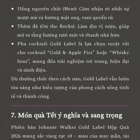
Uống nguyên chất (Neat):
Cảm nhận rõ nhất sự
mượt mà và hương mật ong, vani quyến rũ.
Thêm đá (On the Rocks):
Làm dịu vị rượu, giúp
mở ra tầng hương tươi mát và thanh nhã hơn.
Pha cocktail:
Gold Label là lựa chọn tuyệt vời
cho cocktail “Gold & Apple Fizz” hoặc “Whisky
Sour”, mang đến trải nghiệm trẻ trung, hiện đại
và sành điệu.
Dù thưởng thức theo cách nào, Gold Label vẫn luôn
tỏa sáng như
biểu tượng của phong cách sống tinh
tế và thành công.
7. Món quà Tết ý nghĩa và sang trọng
Phiên bản
Johnnie Walker Gold Label Hộp Quà
2026
mang sắc vàng rực rỡ – màu của
may mắn, tài