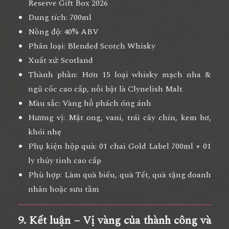
Reserve Gift Box 2026
Dung tích:
700ml
Nồng độ:
40% ABV
Phân loại:
Blended Scotch Whisky
Xuất xứ:
Scotland
Thành phần:
Hơn 15 loại whisky mạch nha &
ngũ cốc cao cấp, nổi bật là Clynelish Malt
Màu sắc:
Vàng hổ phách óng ánh
Hương vị:
Mật ong, vani, trái cây chín, kem bơ,
khói nhẹ
Phụ kiện hộp quà:
01 chai Gold Label 700ml + 01
ly thủy tinh cao cấp
Phù hợp:
Làm quà biếu, quà Tết, quà tặng doanh
nhân hoặc sưu tầm
9. Kết luận – Vị vàng của thành công và