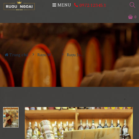
0972.12345.1
MENU
0
Trang chủ
Rượu Whisky
Rượu Johnnie Walker Gold Label Hộp Quà 2026