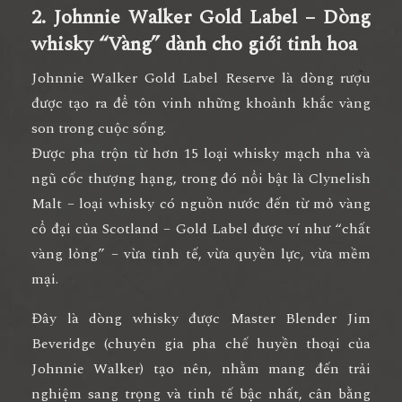
2. Johnnie Walker Gold Label – Dòng
whisky “Vàng” dành cho giới tinh hoa
Johnnie Walker Gold Label Reserve
là dòng rượu
được tạo ra để tôn vinh những khoảnh khắc vàng
son trong cuộc sống.
Được pha trộn từ
hơn 15 loại whisky mạch nha và
ngũ cốc thượng hạng
, trong đó nổi bật là
Clynelish
Malt
– loại whisky có nguồn nước đến từ mỏ vàng
cổ đại của Scotland – Gold Label được ví như “
chất
vàng lỏng
” – vừa tinh tế, vừa quyền lực, vừa mềm
mại.
Đây là dòng whisky được
Master Blender Jim
Beveridge
(chuyên gia pha chế huyền thoại của
Johnnie Walker) tạo nên, nhằm mang đến
trải
nghiệm sang trọng và tinh tế bậc nhất
, cân bằng