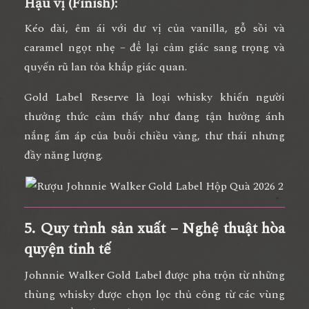
Hậu vị (Finish):
Kéo dài, êm ái với dư vị của
vanilla, gỗ sồi và
caramel ngọt nhẹ
– để lại cảm giác sang trọng và
quyến rũ lan tỏa khắp giác quan.
Gold Label Reserve là loại whisky khiến người
thưởng thức cảm thấy như đang tận hưởng
ánh
nắng ấm áp của buổi chiều vàng
, thư thái nhưng
đầy năng lượng.
5. Quy trình sản xuất – Nghệ thuật hòa
quyện tinh tế
Johnnie Walker Gold Label được pha trộn từ
những
thùng whisky được chọn lọc thủ công
từ các vùng