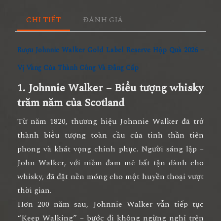
CHI TIẾT
ĐÁNH GIÁ
Rượu Johnnie Walker Gold Label Reserve Hộp Quà 2026 –
Vị Vàng Của Thành Công Và Đẳng Cấp
1. Johnnie Walker – Biểu tượng whisky
trăm năm của Scotland
Từ năm
1820
, thương hiệu
Johnnie Walker
đã trở
thành biểu tượng toàn cầu của tinh thần tiên
phong và khát vọng chinh phục. Người sáng lập –
John Walker
, với niềm đam mê bất tận dành cho
whisky, đã đặt nền móng cho một huyền thoại vượt
thời gian.
Hơn
200 năm sau
, Johnnie Walker vẫn tiếp tục
“
Keep Walking
” – bước đi không ngừng nghỉ trên