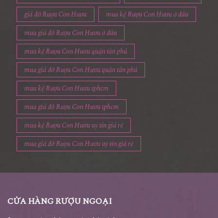
giá đỡ Rượu Con Hươu
mua kệ Rượu Con Hươu ở đâu
mua giá đỡ Rượu Con Hươu ở đâu
mua kệ Rượu Con Hươu quận tân phú
mua giá đỡ Rượu Con Hươu quận tân phú
mua kệ Rượu Con Hươu tphcm
mua giá đỡ Rượu Con Hươu tphcm
mua kệ Rượu Con Hươu uy tín giá rẻ
mua giá đỡ Rượu Con Hươu uy tín giá rẻ
CỬA HÀNG RƯỢU NGOẠI