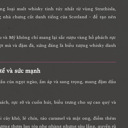
ng loại malt whisky tinh túy nhất từ vùng
Strathisla,
 nhà chưng cất danh tiếng của Scotland – để tạo nên
u và Mỹ không chỉ mang lại sắc rượu vàng hổ phách rực
ợt mà và đậm đà
, xứng đáng là biểu tượng whisky dành
 tế và sức mạnh
tấu của
ngọt ngào, ấm áp và sang trọng
, mang đậm dấu
hách
, rực rỡ và cuốn hút, biểu trưng cho sự cao quý và
ái cây khô, lê chín, táo caramel và mật ong
, điểm thêm
Hương thơm lan tỏa nhẹ nhàng nhưng sâu lắng, quyến rũ