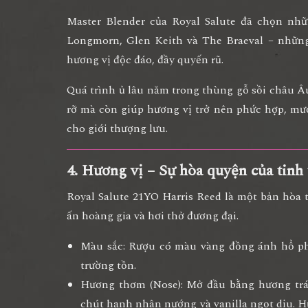
Master Blender của Royal Salute đã chọn nhữ
Longmorn, Glen Keith và The Braeval
– những
hương vị độc đáo, đầy quyến rũ.
Quá trình ủ lâu năm trong thùng gỗ sồi châu Â
rỡ mà còn giúp hương vị trở nên
phức hợp, mư
cho giới thượng lưu.
4. Hương vị – Sự hòa quyện của tinh
Royal Salute 21YO Harris Reed là một bản hòa 
ấn hoàng gia và hơi thở đương đại.
Màu sắc:
Rượu có màu
vàng đồng ánh hổ p
trường tồn.
Hương thơm (Nose):
Mở đầu bằng hương
tr
chút
hạnh nhân nướng và vanilla ngọt dịu
. 