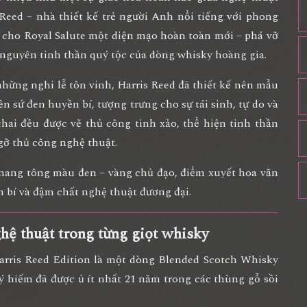
 Reed – nhà thiết kế trẻ người Anh nổi tiếng với phong
ến cho Royal Salute một diện mạo hoàn toàn mới – phá vỡ
guyên tinh thần quý tộc của dòng whisky hoàng gia.
những nghi lễ tôn vinh
, Harris Reed đã thiết kế nên mẫu
ền sứ đen huyền bí
, tượng trưng cho
sự tái sinh, tự do và
chai đều được vẽ thủ công tinh xảo, thể hiện tinh thần
gỡ thủ công nghệ thuật.
 mang tông màu đen – vàng chủ đạo, điểm xuyết hoa văn
n bí và đậm chất nghệ thuật đương đại.
ghệ thuật trong từng giọt whisky
arris Reed Edition
là một dòng
Blended Scotch Whisky
ý hiếm đã được ủ ít nhất
21 năm
trong các thùng gỗ sồi