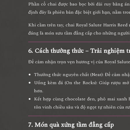
Phần cổ chai được bao bọc bởi dải ruy băng 
định đây là
phiên bản đặc biệt giới hạn
, nằm tro
Khi cầm trên tay, chai Royal Salute Harris Ree
đáng là món sưu tầm đẳng cấp cho những người 
6. Cách thưởng thức – Trải nghiệm tr
Để cảm nhận trọn vẹn hương vị của Royal Salute
Thưởng thức nguyên chất (Neat):
Để cảm nhận
Uống kèm đá (On the Rocks):
Giúp rượu mở 
hơn.
Kết hợp cùng chocolate đen, phô mai xanh h
tôn vinh chiều sâu và độ ngọt tự nhiên của rư
7. Món quà xứng tầm đẳng cấp