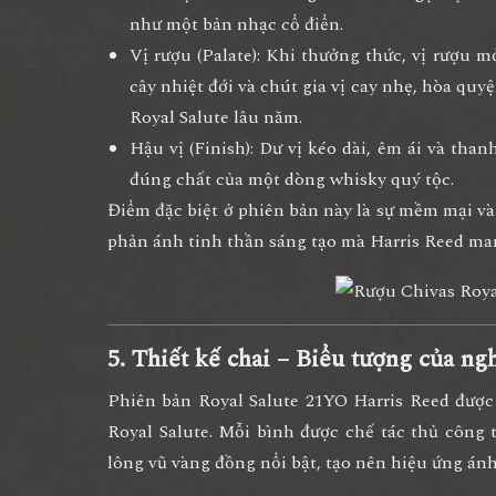
như một bản nhạc cổ điển.
Vị rượu (Palate):
Khi thưởng thức, vị rượu mở
cây nhiệt đới và chút gia vị cay nhẹ
, hòa quy
Royal Salute lâu năm.
Hậu vị (Finish):
Dư vị kéo dài, êm ái và thanh
đúng chất của một dòng whisky quý tộc.
Điểm đặc biệt ở phiên bản này là
sự mềm mại và
phản ánh tinh thần sáng tạo mà Harris Reed ma
5. Thiết kế chai – Biểu tượng của ng
Phiên bản Royal Salute 21YO Harris Reed đượ
Royal Salute. Mỗi bình được chế tác thủ công 
lông vũ vàng đồng nổi bật, tạo nên hiệu ứng ánh