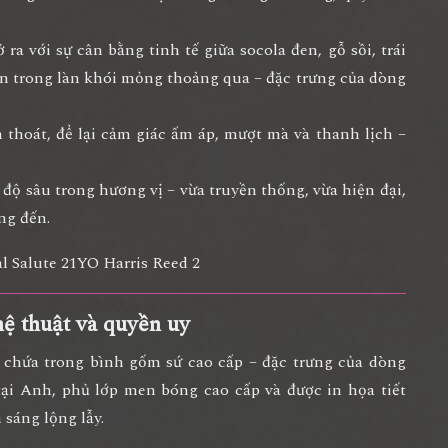
 ra với sự cân bằng tinh tế giữa
socola đen, gỗ sồi, trái
ện trong làn khói mỏng thoảng qua – đặc trưng của dòng
 thoát, để lại cảm giác
ấm áp, mượt mà và thanh lịch
–
 độ sâu trong hương vị
– vừa truyền thống, vừa hiện đại,
ng đến.
hệ thuật và quyền uy
c chứa trong
bình gốm sứ cao cấp
– đặc trưng của dòng
tại Anh, phủ lớp men bóng cao cấp và được in họa tiết
 sáng lộng lẫy.