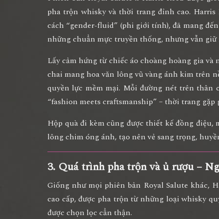
pha trộn whisky và thời trang đỉnh cao
. Harris
cách “gender-fluid” (phi giới tính), đã mang đ
những chuẩn mực truyền thống, nhưng vẫn giữ n
Lấy cảm hứng từ
chiếc áo choàng hoàng gia và 
chai mang hoa văn
lông vũ vàng ánh kim trên n
quyền lực mềm mại
. Mỗi đường nét trên thân 
“fashion meets craftsmanship” – thời trang gặp 
Hộp quà đi kèm cũng được thiết kế đồng điệu,
lông chim óng ánh, tạo nên vẻ
sang trọng, huyề
3. Quá trình pha trộn và ủ rượu – N
Giống như mọi phiên bản Royal Salute khác,
H
cao cấp
, được pha trộn từ những loại whisky qu
được chọn lọc cẩn thận.