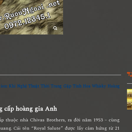
T
tion: Khi Nghệ Thuật Thời Trang Gặp Tinh Hoa Whisky Hoàng
ng cấp hoàng gia Anh
cấp thuộc nhà Chivas Brothers, ra đời năm 1953 – cùng
quang. Cái tên
“Royal Salute”
được lấy cảm hứng từ
21