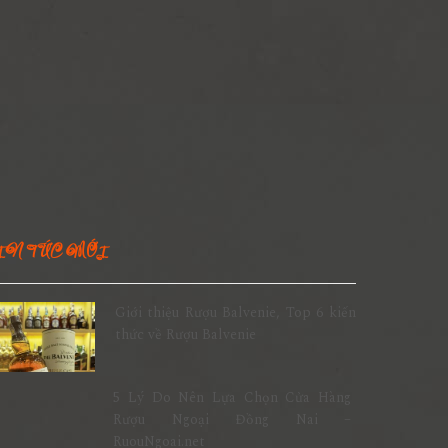
IN TỨC MỚI
Giới thiệu Rượu Balvenie, Top 6 kiến
thức về Rượu Balvenie
5 Lý Do Nên Lựa Chọn Cửa Hàng
Rượu Ngoại Đồng Nai –
RuouNgoai.net