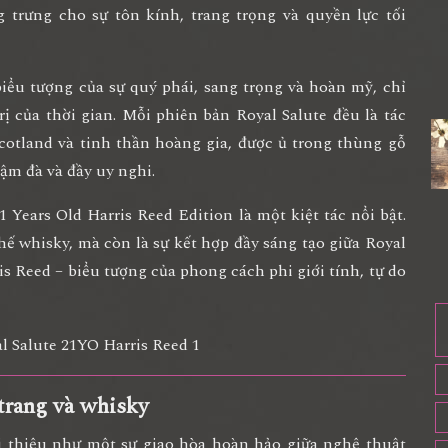
g trưng cho sự tôn kính, trang trọng và quyền lực tối
biểu tượng của sự quý phái, sang trọng và hoàn mỹ
, chỉ
rị của thời gian. Mỗi phiên bản Royal Salute đều là
tác
cotland và tinh thần hoàng gia
, được ủ trong thùng gỗ
đậm đà và đầy uy nghi.
21 Years Old Harris Reed Edition
là một kiệt tác nổi bật.
hế whisky, mà còn là
sự kết hợp đầy sáng tạo giữa Royal
ris Reed
– biểu tượng của phong cách phi giới tính, tự do
 trang và whisky
i thiệu như một
sự giao hòa hoàn hảo giữa nghệ thuật