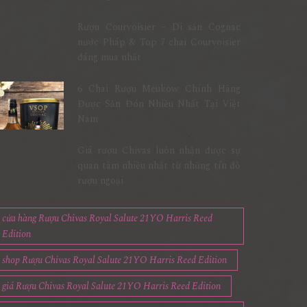
Rượu Courvoisier – Di sản Cognac
nước Pháp & Top 7 chai Courvoisier
đáng mua nhất
6 Chai Rượu Meukow Chính Hãng
Được Săn Đón Nhiều Nhất Tại Việt
Nam
Giá rượu Chivas luôn nhận được sự
quan tâm nhiều nhất từ những tín đồ
rượu ngoại
cửa hàng Rượu Chivas Royal Salute 21YO Harris Reed
Edition
shop Rượu Chivas Royal Salute 21YO Harris Reed Edition
giá Rượu Chivas Royal Salute 21YO Harris Reed Edition