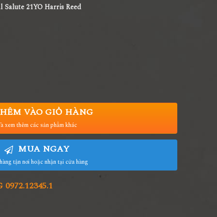
l Salute 21YO Harris Reed
HÊM VÀO GIỎ HÀNG
à xem thêm các sản phẩm khác
MUA NGAY
hàng tận nơi hoặc nhận tại cửa hàng
972.12345.1