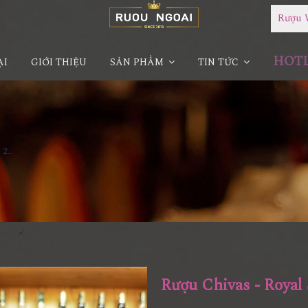
Rượu 
HOTLI
ẠI
GIỚI THIỆU
SẢN PHẨM
TIN TỨC
Rượu Chivas - Royal Salute 21YO Harris Reed Edition
Rượu Chivas - Royal