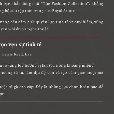
ánh bạc khắc dòng chữ
“The Fashion Collection”
, khẳng
ng bộ sưu tập thời trang của Royal Salute.
d mang đến
cảm giác quyền lực, tinh tế và quý hiếm
, xứng
yêu whisky và nghệ thuật.
ọn vẹn sự tinh tế
 Harris Reed, hãy:
 rõ từng lớp hương vị lan tỏa trong khoang miệng.
hương từ từ, làm dịu độ cồn và tạo cảm giác mượt mà
oặc xì gà cao cấp:
Đây là những lựa chọn hoàn hảo để
ợu.