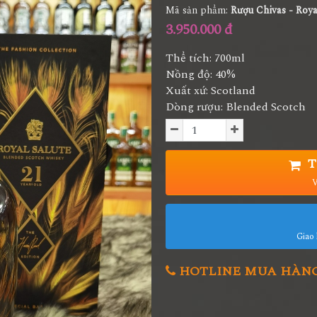
Mã sản phẩm:
Rượu Chivas - Roya
3.950.000 đ
Thể tích: 700ml
Nồng độ: 40%
Xuất xứ: Scotland
Dòng rượu: Blended Scotch
T
V
Giao 
HOTLINE MUA HÀNG 0