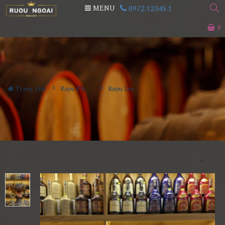
0972.12345.1
MENU
0
Trang chủ
Rượu Phong Thủy
Rượu Linh Vật Con Hổ Vảy Vàng 2022