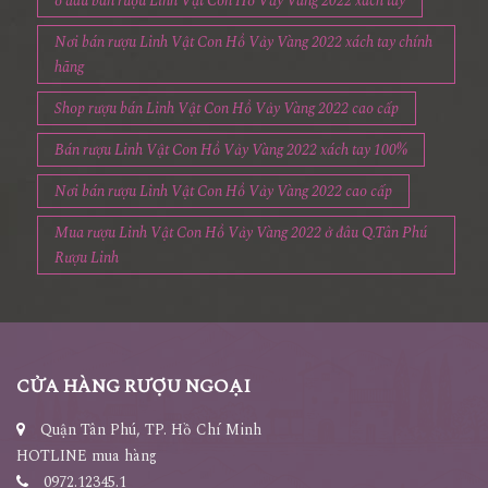
ở đâu bán rượu Linh Vật Con Hổ Vảy Vàng 2022 xách tay
Nơi bán rượu Linh Vật Con Hổ Vảy Vàng 2022 xách tay chính
hãng
Shop rượu bán Linh Vật Con Hổ Vảy Vàng 2022 cao cấp
Bán rượu Linh Vật Con Hổ Vảy Vàng 2022 xách tay 100%
Nơi bán rượu Linh Vật Con Hổ Vảy Vàng 2022 cao cấp
Mua rượu Linh Vật Con Hổ Vảy Vàng 2022 ở đâu Q.Tân Phú
Rượu Linh
CỬA HÀNG RƯỢU NGOẠI
Quận Tân Phú, TP. Hồ Chí Minh
HOTLINE mua hàng
0972.12345.1