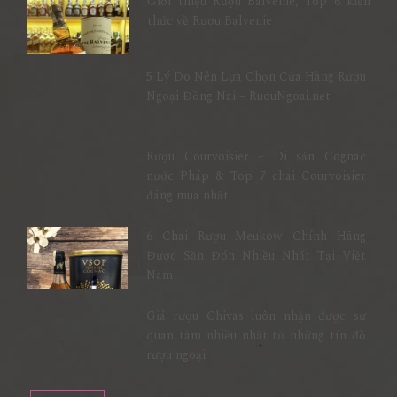
Giới thiệu Rượu Balvenie, Top 6 kiến
thức về Rượu Balvenie
5 Lý Do Nên Lựa Chọn Cửa Hàng Rượu
Ngoại Đồng Nai – RuouNgoai.net
Rượu Courvoisier – Di sản Cognac
nước Pháp & Top 7 chai Courvoisier
đáng mua nhất
6 Chai Rượu Meukow Chính Hãng
Được Săn Đón Nhiều Nhất Tại Việt
Nam
Giá rượu Chivas luôn nhận được sự
quan tâm nhiều nhất từ những tín đồ
rượu ngoại