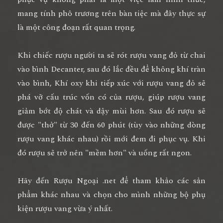
mang tính phô trương trên bàn tiệc mà đây thực sự
là một công đoạn rất quan trọng.
Khi chiếc rượu người ta sẽ rót rượu vang đỏ từ chai
vào bình Decanter, sau đó lắc đều để không khí tràn
vào bình, Khí oxy khi tiếp xúc với rượu vang đỏ sẽ
phá vỡ cấu trúc vốn có của rượu, giúp rượu vang
giảm bớt độ chát và dậy mùi hơn. Sau đó rượu sẽ
được "thở" từ 30 đến 60 phút (tùy vào những dòng
rượu vang khác nhau) rồi mới đem đi phục vụ. Khi
đó rượu sẽ trở nên "mềm hơn" và uống rất ngon.
Hãy đến Rượu Ngoại .net để tham khảo các sản
phẩm khác nhau và chọn cho mình những bộ phụ
kiện rượu vang vừa ý nhất.