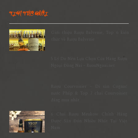
TIN TỨC MỚI
Giới thiệu Rượu Balvenie, Top 6 kiến
thức về Rượu Balvenie
5 Lý Do Nên Lựa Chọn Cửa Hàng Rượu
Ngoại Đồng Nai – RuouNgoai.net
Rượu Courvoisier – Di sản Cognac
nước Pháp & Top 7 chai Courvoisier
đáng mua nhất
6 Chai Rượu Meukow Chính Hãng
Được Săn Đón Nhiều Nhất Tại Việt
Nam