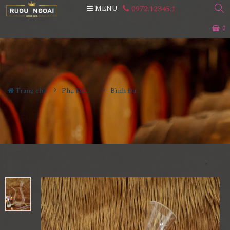
0972.12345.1
MENU
0
Trang chủ
Phụ Kiện Rượu
Bình Đựng Rượu Vang - Decanter Dáng Đẹp M09