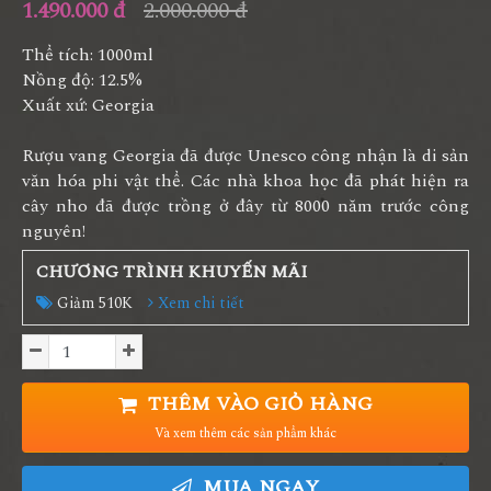
1.490.000 đ
2.000.000 đ
Thể tích: 1000ml
Nồng độ: 12.5%
Xuất xứ: Georgia
Rượu vang Georgia đã được Unesco công nhận là di sản
văn hóa phi vật thể. Các nhà khoa học đã phát hiện ra
cây nho đã được trồng ở đây từ 8000 năm trước công
nguyên!
CHƯƠNG TRÌNH KHUYẾN MÃI
Giảm 510K
Xem chi tiết
THÊM VÀO GIỎ HÀNG
Và xem thêm các sản phẩm khác
MUA NGAY