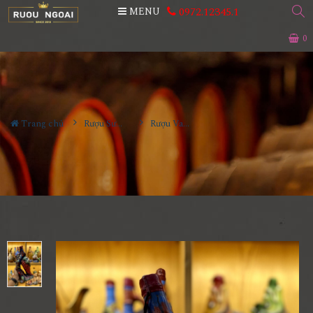
0972.12345.1
MENU
0
Trang chủ
Rượu Sưu Tầm - Nga
Rượu Vang Gốm Georgia MS18