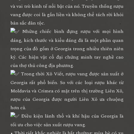
và vai trò kinh tế nổi bật của nó. Truyền thống rượu
vang được coi là gắn liền và không thể tách rời khỏi
bản sắc dân tộc.
Những chiếc bình đựng rượu với mọi hình
dáng, kích thước và kiểu dáng đã là một phần quan
trọng của đồ gốm ở Georgia trong nhiều thiên niên
kỷ. Các hiện vật cổ đại chứng minh tay nghề cao
của thợ thủ công địa phương.
Trong thời Xô Viết, rượu vang được sản xuất ở
Georgia rất phổ biến. So với các loại rượu khác từ
Moldavia và Crimea có mặt trên thị trường Liên Xô,
rượu của Georgia được người Liên Xô ưa chuộng
hơn cả.
Điều kiện lãnh thổ và khí hậu của Georgia là
tối ưu cho việc sản xuất rượu vang.
• Thời tiết khắc nghiệt là bất thường: mùa hè có xu