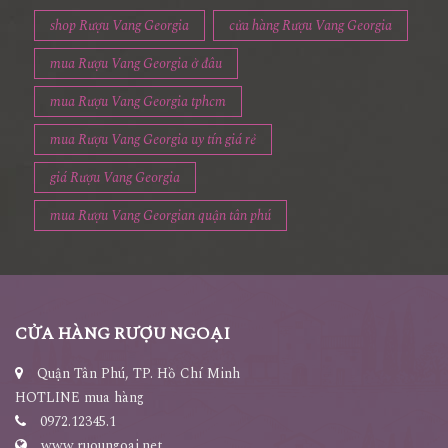
shop Rượu Vang Georgia
cửa hàng Rượu Vang Georgia
mua Rượu Vang Georgia ở đâu
mua Rượu Vang Georgia tphcm
mua Rượu Vang Georgia uy tín giá rẻ
giá Rượu Vang Georgia
mua Rượu Vang Georgian quận tân phú
CỬA HÀNG RƯỢU NGOẠI
Quận Tân Phú, TP. Hồ Chí Minh
HOTLINE mua hàng
0972.12345.1
www.ruoungoai.net