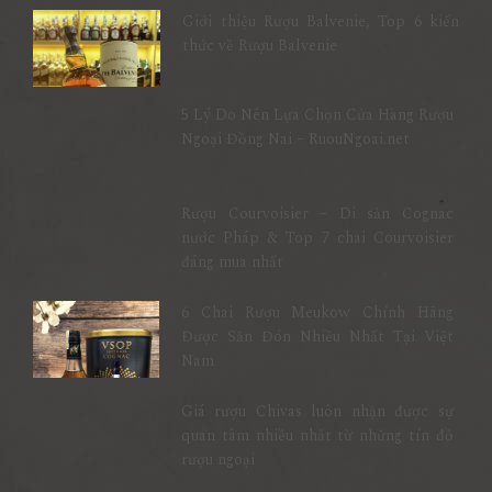
Giới thiệu Rượu Balvenie, Top 6 kiến
thức về Rượu Balvenie
5 Lý Do Nên Lựa Chọn Cửa Hàng Rượu
Ngoại Đồng Nai – RuouNgoai.net
Rượu Courvoisier – Di sản Cognac
nước Pháp & Top 7 chai Courvoisier
đáng mua nhất
6 Chai Rượu Meukow Chính Hãng
Được Săn Đón Nhiều Nhất Tại Việt
Nam
Giá rượu Chivas luôn nhận được sự
quan tâm nhiều nhất từ những tín đồ
rượu ngoại