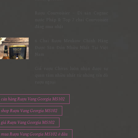
Rượu Courvoisier – Di sản Cognac
nước Pháp & Top 7 chai Courvoisier
đáng mua nhất
6 Chai Rượu Meukow Chính Hãng
Được Săn Đón Nhiều Nhất Tại Việt
Nam
Giá rượu Chivas luôn nhận được sự
quan tâm nhiều nhất từ những tín đồ
rượu ngoại
cửa hàng Rượu Vang Georgia MS102
shop Rượu Vang Georgia MS102
giá Rượu Vang Georgia MS102
mua Rượu Vang Georgia MS102 ở đâu