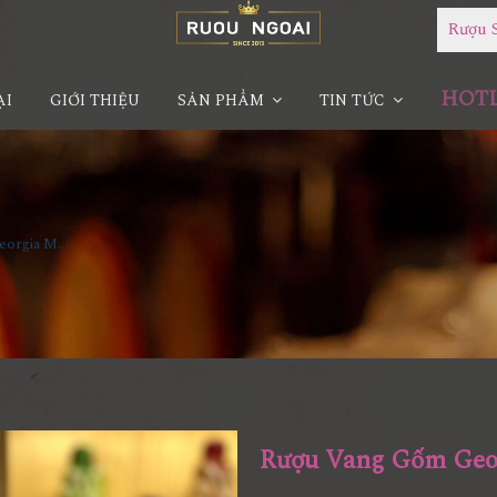
Rượu 
HOTLI
ẠI
GIỚI THIỆU
SẢN PHẨM
TIN TỨC
Rượu Vang Gốm Georgia MS102
Rượu Vang Gốm Geo