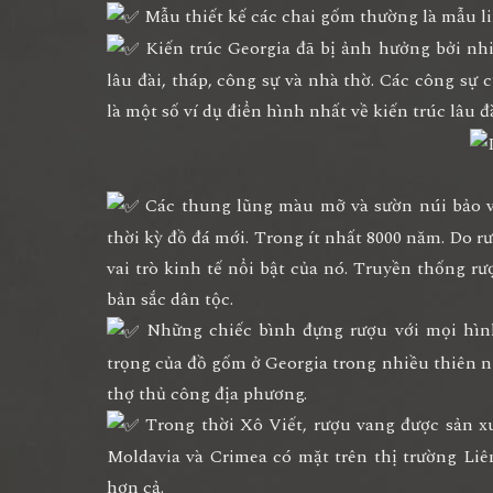
Mẫu thiết kế các chai gốm thường là mẫu lin
Kiến trúc Georgia đã bị ảnh hưởng bởi nh
lâu đài, tháp, công sự và nhà thờ. Các công sự c
là một số ví dụ điển hình nhất về kiến trúc lâu 
Các thung lũng màu mỡ và sườn núi bảo vệ
thời kỳ đồ đá mới. Trong ít nhất 8000 năm. Do r
vai trò kinh tế nổi bật của nó. Truyền thống rư
bản sắc dân tộc.
Những chiếc bình đựng rượu với mọi hình
trọng của đồ gốm ở Georgia trong nhiều thiên n
thợ thủ công địa phương.
Trong thời Xô Viết, rượu vang được sản xuấ
Moldavia và Crimea có mặt trên thị trường Li
hơn cả.