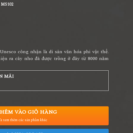
a MS102
Unesco công nhận là di sản văn hóa phi vật thể.
iện ra cây nho đã được trồng ở đây từ 8000 năm
N MÃI
HÊM VÀO GIỎ HÀNG
à xem thêm các sản phẩm khác