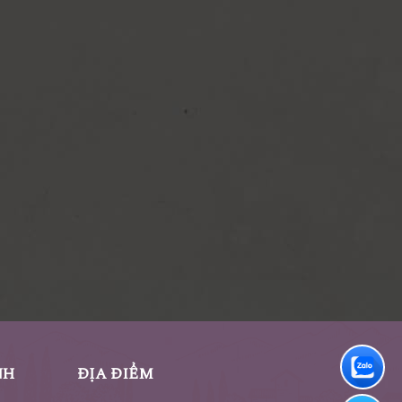
NH
ĐỊA ĐIỂM