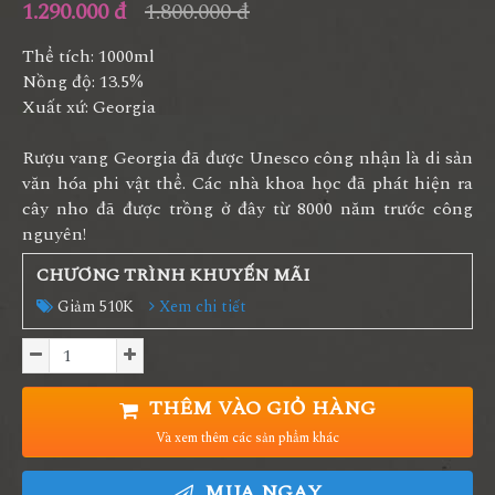
1.290.000 đ
1.800.000 đ
Thể tích: 1000ml
Nồng độ: 13.5%
Xuất xứ: Georgia
Rượu vang Georgia đã được Unesco công nhận là di sản
văn hóa phi vật thể. Các nhà khoa học đã phát hiện ra
cây nho đã được trồng ở đây từ 8000 năm trước công
nguyên!
CHƯƠNG TRÌNH KHUYẾN MÃI
Giảm 510K
Xem chi tiết
THÊM VÀO GIỎ HÀNG
Và xem thêm các sản phẩm khác
MUA NGAY