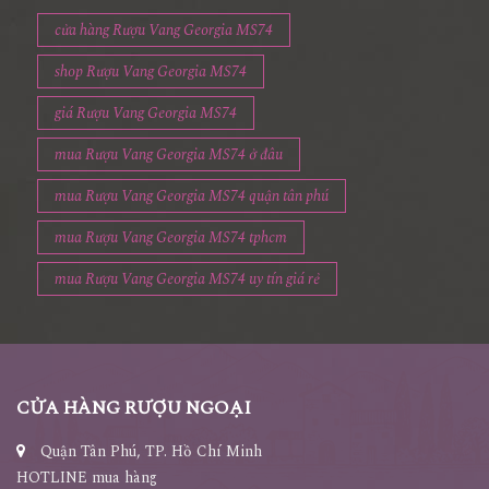
cửa hàng Rượu Vang Georgia MS74
shop Rượu Vang Georgia MS74
giá Rượu Vang Georgia MS74
mua Rượu Vang Georgia MS74 ở đâu
mua Rượu Vang Georgia MS74 quận tân phú
mua Rượu Vang Georgia MS74 tphcm
mua Rượu Vang Georgia MS74 uy tín giá rẻ
CỬA HÀNG RƯỢU NGOẠI
Quận Tân Phú, TP. Hồ Chí Minh
HOTLINE mua hàng