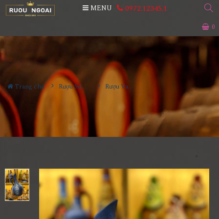
0972.12345.1
MENU
0
Trang chủ
Rượu Sưu Tầm - Nga
Rượu Vang Gốm Georgia MS74