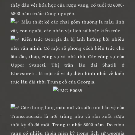
thấy dấu vết hóa học của rượu vang, có tuổi từ 6000-
5800 năm trước Công nguyên.
Mẫu thiết kế các chai gốm thường là mẫu linh
vật, con người, các nhân vật lịch sử hoặc kiến trúc.
Kiến trúc Georgia đã bị ảnh hưởng bởi nhiều
nền văn minh. Có một số phong cách kiến trúc cho
lâu đài, tháp, công sự và nhà thờ. Các công sự của
Upper Svaneti. Thị trấn lâu đài Shatili ở
Khevsureti… là một số ví dụ điển hình nhất về kiến
trúc lâu đài thời Trung cổ của Georgia.
Các thung lũng màu mỡ và sườn núi bảo vệ của
Transcaucasia là nơi trồng nho và sản xuất rượu
thời kỳ đồ đá mới. Trong ít nhất 8000 năm. Do rượu
vang có nhiều thiên niên kỷ trong lịch sử Georgia