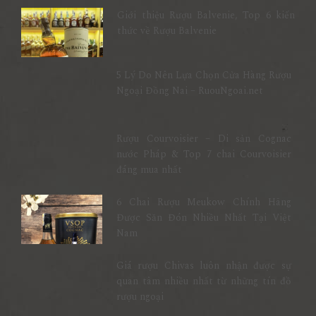
Giới thiệu Rượu Balvenie, Top 6 kiến
thức về Rượu Balvenie
5 Lý Do Nên Lựa Chọn Cửa Hàng Rượu
Ngoại Đồng Nai – RuouNgoai.net
Rượu Courvoisier – Di sản Cognac
nước Pháp & Top 7 chai Courvoisier
đáng mua nhất
6 Chai Rượu Meukow Chính Hãng
Được Săn Đón Nhiều Nhất Tại Việt
Nam
Giá rượu Chivas luôn nhận được sự
quan tâm nhiều nhất từ những tín đồ
rượu ngoại