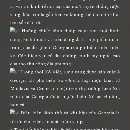
và vai trò kinh tế nổi bật của nó. Truyền thống rượu
vang được coi là gắn liền và không thể tách rời khỏi
bản sắc dân tộc.
Những chiếc bình đựng rượu với mọi hình
dáng, kích thước và kiểu dáng đã là một phần quan
trọng của đồ gốm ở Georgia trong nhiều thiên niên
kỷ. Các hiện vật cổ đại chứng minh tay nghề cao
của thợ thủ công địa phương.
Trong thời Xô Viết, rượu vang được sản xuất ở
Georgia rất phổ biến. So với các loại rượu khác từ
Moldavia và Crimea có mặt trên thị trường Liên Xô,
rượu của Georgia được người Liên Xô ưa chuộng
hơn cả.
Điều kiện lãnh thổ và khí hậu của Georgia là
tối ưu cho việc sản xuất rượu vang.
• Thời tiết khắc nghiệt là bất thường: mùa hè có xu