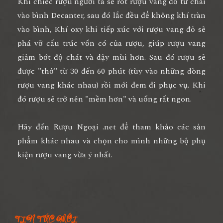
Khi chiếc rượu người ta sẽ rót rượu vang đỏ từ chai
vào bình Decanter, sau đó lắc đều để không khí tràn
vào bình, Khí oxy khi tiếp xúc với rượu vang đỏ sẽ
phá vỡ cấu trúc vốn có của rượu, giúp rượu vang
giảm bớt độ chát và dậy mùi hơn. Sau đó rượu sẽ
được "thở" từ 30 đến 60 phút (tùy vào những dòng
rượu vang khác nhau) rồi mới đem đi phục vụ. Khi
đó rượu sẽ trở nên "mềm hơn" và uống rất ngon.
Hãy đến Rượu Ngoại .net để tham khảo các sản
phẩm khác nhau và chọn cho mình những bộ phụ
kiện rượu vang vừa ý nhất.
TIN TỨC MỚI