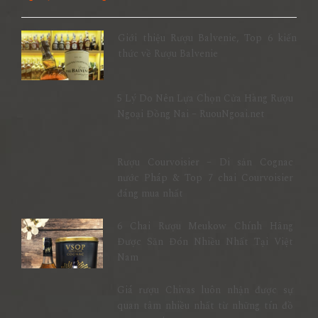
Giới thiệu Rượu Balvenie, Top 6 kiến
thức về Rượu Balvenie
5 Lý Do Nên Lựa Chọn Cửa Hàng Rượu
Ngoại Đồng Nai – RuouNgoai.net
Rượu Courvoisier – Di sản Cognac
nước Pháp & Top 7 chai Courvoisier
đáng mua nhất
6 Chai Rượu Meukow Chính Hãng
Được Săn Đón Nhiều Nhất Tại Việt
Nam
Giá rượu Chivas luôn nhận được sự
quan tâm nhiều nhất từ những tín đồ