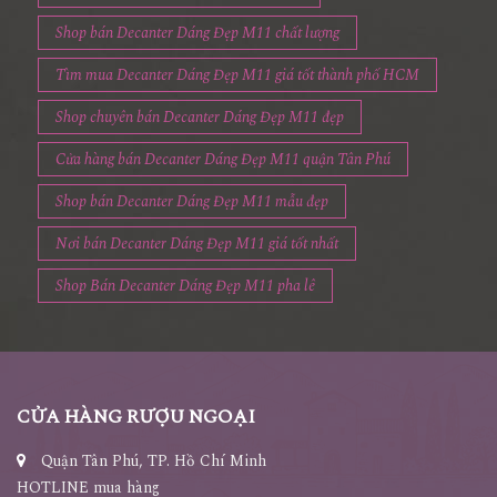
Shop bán Decanter Dáng Đẹp M11 chất lượng
Tìm mua Decanter Dáng Đẹp M11 giá tốt thành phố HCM
Shop chuyên bán Decanter Dáng Đẹp M11 đẹp
Cửa hàng bán Decanter Dáng Đẹp M11 quận Tân Phú
Shop bán Decanter Dáng Đẹp M11 mẫu đẹp
Nơi bán Decanter Dáng Đẹp M11 giá tốt nhất
Shop Bán Decanter Dáng Đẹp M11 pha lê
CỬA HÀNG RƯỢU NGOẠI
Quận Tân Phú, TP. Hồ Chí Minh
HOTLINE mua hàng