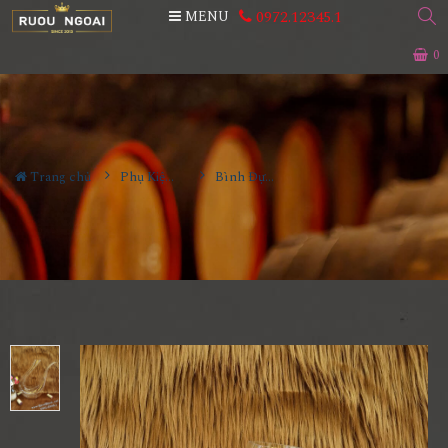
0972.12345.1
MENU
0
Trang chủ
Phụ Kiện Rượu
Bình Đựng Rượu Vang - Decanter Dáng Đẹp M16