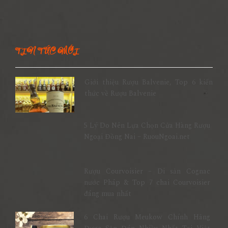
TIN TỨC MỚI
Giới thiệu Rượu Balvenie, Top 6 kiến
thức về Rượu Balvenie
5 Lý Do Nên Lựa Chọn Cửa Hàng Rượu
Ngoại Đồng Nai – RuouNgoai.net
Rượu Courvoisier – Di sản Cognac
nước Pháp & Top 7 chai Courvoisier
đáng mua nhất
6 Chai Rượu Meukow Chính Hãng