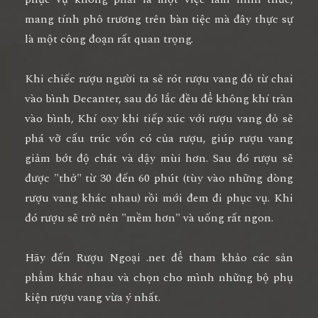
mang tính phô trương trên bàn tiệc mà đây thực sự
là một công đoạn rất quan trọng.
Khi chiếc rượu người ta sẽ rót rượu vang đỏ từ chai
vào bình Decanter, sau đó lắc đều để không khí tràn
vào bình, Khí oxy khi tiếp xúc với rượu vang đỏ sẽ
phá vỡ cấu trúc vốn có của rượu, giúp rượu vang
giảm bớt độ chát và dậy mùi hơn. Sau đó rượu sẽ
được "thở" từ 30 đến 60 phút (tùy vào những dòng
rượu vang khác nhau) rồi mới đem đi phục vụ. Khi
đó rượu sẽ trở nên "mềm hơn" và uống rất ngon.
Hãy đến Rượu Ngoại .net để tham khảo các sản
phẩm khác nhau và chọn cho mình những bộ phụ
kiện rượu vang vừa ý nhất.