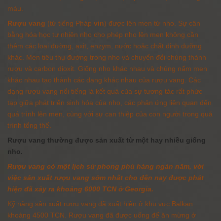
máu.
Rượu vang
(từ
tiếng Pháp
vin
) được
lên men
từ
nho
. Sự cân
bằng hóa học tự nhiên nho cho phép nho lên men không cần
thêm các loại đường, axit, enzym, nước hoặc chất dinh dưỡng
khác.
Men tiêu thụ đường trong nho và chuyển đổi chúng thành
rượu
và
carbon dioxit
. Giống nho khác nhau và chủng nấm men
khác nhau tạo thành các dạng khác nhau của rượu vang. Các
dạng rượu vang nổi tiếng là kết quả của sự tương tác rất phức
tạp giữa phát triển sinh hóa của nho, các phản ứng liên quan đến
quá trình lên men, cùng với sự can thiệp của con người trong quá
trình tổng thể.
Rượu vang thường được sản xuất từ một hay nhiều giống
nho
.
Rượu vang có một lịch sử phong phú hàng ngàn năm, với
việc sản xuất rượu vang sớm nhất cho đến nay được phát
hiện đã xảy ra khoảng 6000 TCN ở Georgia.
Kỹ năng sản xuất rượu vang đã xuất hiện ở khu vực Balkan
khoảng 4500 TCN. Rượu vang đã được uống để ăn mừng ở