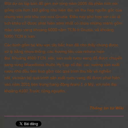
Một dự án lập
bản đồ gen mở rộng
năm 2006 đã phân tích nòi
giống của hơn 110 giống nho hiện đại, và thu hẹp nguồn gốc của
chúng vào một khu vực của
Gruzia
.
Điều này phù hợp với các di
tích khảo cổ được phát hiện sớm nhất có chứa những mảnh gốm
màu rượu vang khoảng 6000 năm TCN ở
Gruzia
,
và khoảng
5000 TCN ở
Iran
.
Các bình gốm tại khu vực tây bắc Iran đã cho thấy chúng được
xử lý bằng
nhựa thông
, các hương liệu của
retsina
hiện
đại.
Khoảng 4500 TCN, việc sản xuất rượu vang đã được chuyển
sang vùng
Macedonia
thuộc
Hy Lạp cổ đại
, các xưởng sản xuất
rượu nho đầu tiên bao gồm các quá trình thu hồi và nghiền
nát,
và toàn bộ quá trình sản xuất rượu vang đã được phát hiện
vào năm 2011 bên trong hang động Areni-1 ở Mỹ
, với niên đại
khoảng 4100 Trước công nguyên.
Thông tin từ Wiki