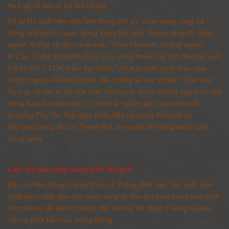
Hy Lạp cổ đại
và
La Mã cổ đại
.
Kể từ khi xuất hiện đầu tiên trong
lịch sử
, rượu vang cũng đã
đóng một vai trò quan trọng trong
tôn giáo
.
Rượu vang đỏ
được
người
Ai Cập cổ đại
coi là
máu
, Theo
Plutarch
, những người
Ai Cập cổ đại
đã tránh uống rượu vang thoải mái cho đến tận cuối
thế kỷ thứ 7 TCN, triều đại Saite, "với suy nghĩ nó là máu của
những người đã từng chiến đấu chống lại các vị thần".
Văn hóa
Hy Lạp và các bí ẩn của thần Dionysus, được những người La Mã
trong Bacchanalia tiếp nối chính là nguồn gốc của sân khấu
phương Tây.
Do Thái giáo
nhắc đến nó trong
Kiddush
và
Kitô giáo
trong
Bí tích Thánh thể
, trong khi đó
Hồi giáo
lại cấm
uống rượu.
Lịch sử của rượu vang trên thế giới
Đã có nhiều bằng chứng khảo cổ khẳng định việc sản xuất sớm
nhất được biết đến của rượu vang từ nho lên men trong quá trình
hậu
thời kỳ đồ đá mới
hoặc đầu
thời kỳ đồ đồng
ở vùng
Kavkaz
và rìa phía bắc của
Trung Đông
.