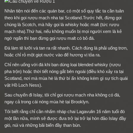
Nhân tiện nói đến các quán bar, có một số quy tắc ta cần tuân
theo khi gọi rượu mạch nha tại Scotland.Trước hết, đừng gọi
chúng là Scotch, mà hãy gọi là whisky hoặc malt (tức rượu
mạch nha).Thứ hai, nếu không muốn bị mọi người xem là kẻ
ngớ ngẩn thì bạn đừng gọi rượu malt có bỏ đá.
Đá làm tê lưỡi và tan ra rất nhanh. Cách đúng là phải uống trơn,
hoặc chỉ rỏ một giọt nước vào để hương vị tỏa ra.
Chỉ nên uống với đá khi bạn dùng loại blended whisky (rượu
pha trộn) hoặc thời tiết nóng gắt bên ngoài (điều khó xảy ra tại
Scotland, nơi mà mùa hè là thứ bí ẩn không kém gì sự tích quái
vật Hồ Loch Ness).
Sau chuyến đi Islay, tôi chỉ gọi rượu mạch nha không có đá,
ngay cả trong cái nóng mùa hè tại Brooklyn.
Tôi biết rằng chỉ cần nhấm nháp chai Lagavulin 16 năm tuổi đó
một lần nữa, mình sẽ được đưa trở lại trở lại hòn đảo Islay đầy
gió, núi và những bãi biển đầy than bùn.