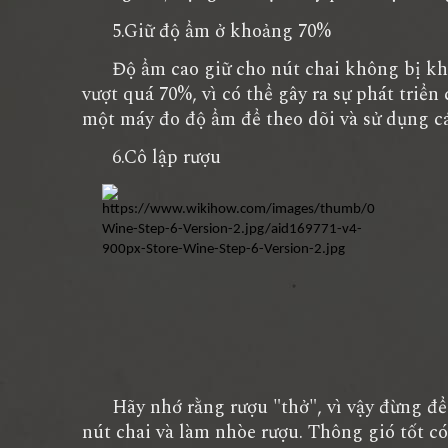
5.Giữ độ ẩm ở khoảng 70%
Độ ẩm cao giữ cho nút chai không bị khô 
vượt quá 70%, vì có thể gây ra sự phát triể
một máy đo độ ẩm để theo dõi và sử dụng cá
6.Cô lập rượu
Hãy nhớ rằng rượu "thở", vì vậy đừng để n
nút chai và làm nhòe rượu. Thông gió tốt 