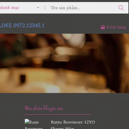
ả danh mục
NE 0972.12345.1
0
Giỏ hàng
Sản phẩm khuyến mãi
Rượu Bowmore 12YO
Sherry Hộp...