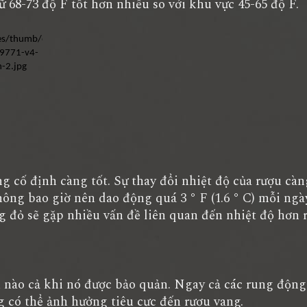
rữ 68-73 độ F tốt hơn nhiều so với khu vực 45-65 độ F.
cố định càng tốt. Sự thay đổi nhiệt độ của rượu càn
ông bao giờ nên dao động quá 3 ° F (1.6 ° C) mỗi ngày
ang đỏ sẽ gặp nhiều vấn đề liên quan đến nhiệt độ hơn 
o cả khi nó được bảo quản. Ngay cả các rung động 
 có thể ảnh hưởng tiêu cực đến rượu vang.