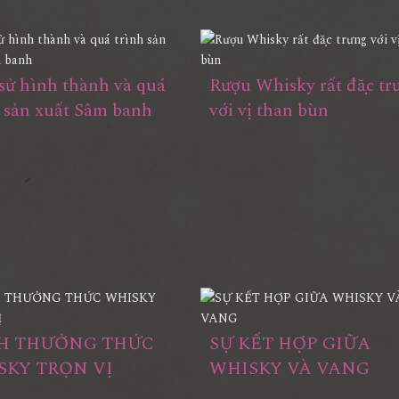
sử hình thành và quá
Rượu Whisky rất đặc tr
h sản xuất Sâm banh
với vị than bùn
H THƯỞNG THỨC
SỰ KẾT HỢP GIỮA
SKY TRỌN VỊ
WHISKY VÀ VANG