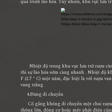
quá trình lão hóa. Tuy nhiên, khu vực lưu t
Nhiệt độ trong khu vực lưu trữ rượu càng 
thì sự lão hóa sớm càng nhanh . Nhiệt độ kh
F (2.7 ° C) một năm, đặc biệt là với rượu v
vang trắng.
4.Đừng di chuyển
Cố gắng không di chuyển một chai rượu nà
thông lớn, động cơ hoặc máy phát điện cũng