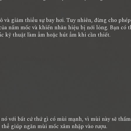
và giảm thiểu sự bay hơi. Tuy nhiên, đừng cho phé
n của nấm mốc và khiến nhãn hiệu bị nới lỏng. Bạn có 
c kỹ thuật làm ẩm hoặc hút ẩm khi cần thiết.
ó với bất cứ thứ gì có mùi mạnh, vì mùi này sẽ thấm
có thể giúp ngăn mùi mốc xâm nhập vào rượu.