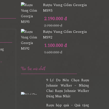
Rượu Vang Gốm Georgia
MS93
2.190.000 đ
2.700.000 đ
Rượu Vang Gốm Georgia
MS92
1.100.000 đ
1.600.000 đ
 -
Tin tức mới nhất
9 Lý Do Nên Chọn Rượu
Johnnie Walker – Những
Chai Rượu Johnnie Walker
Đáng Mua Nhất
Rượu hộp quà – Quà tặng