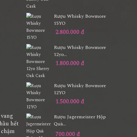
Rượu Whisky Bowmore
.
15YO
2.800.000 đ
Rượu Whisky Bowmore
12yo...
1.800.000 đ
Rượu Whisky Bowmore
12YO
1.500.000 đ
 vang
Rượu Jagermeister Hộp
 hầu hết
Quà...
m chậm
700.000 đ