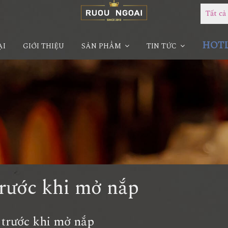
Tất c
HOTLI
ẠI
GIỚI THIỆU
SẢN PHẨM
TIN TỨC
rước khi mở nắp
c khi mở nắp