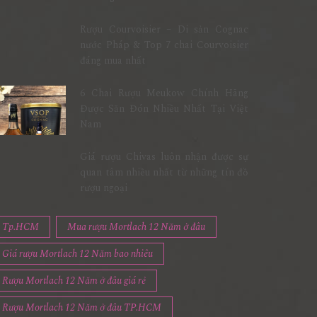
Rượu Courvoisier – Di sản Cognac
nước Pháp & Top 7 chai Courvoisier
đáng mua nhất
6 Chai Rượu Meukow Chính Hãng
Được Săn Đón Nhiều Nhất Tại Việt
Nam
Giá rượu Chivas luôn nhận được sự
quan tâm nhiều nhất từ những tín đồ
rượu ngoại
Tp.HCM
Mua rượu Mortlach 12 Năm ở đâu
Giá rượu Mortlach 12 Năm bao nhiêu
Rượu Mortlach 12 Năm ở đâu giá rẻ
Rượu Mortlach 12 Năm ở đâu TP.HCM