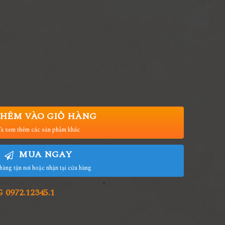
HÊM VÀO GIỎ HÀNG
à xem thêm các sản phẩm khác
MUA NGAY
hàng tận nơi hoặc nhận tại cửa hàng
972.12345.1