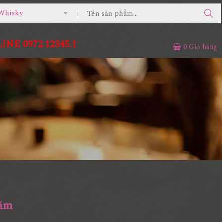
Whisky
NE 0972.12345.1
0
Giỏ hàng
Năm