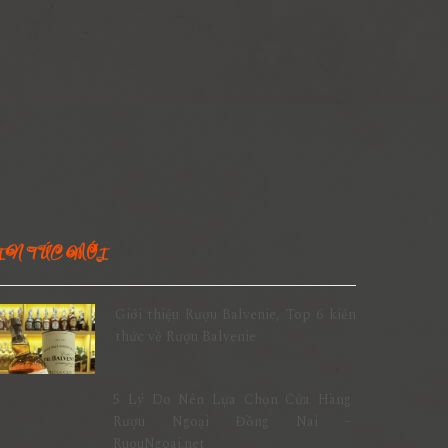
IN TỨC MỚI
Giới thiệu Rượu Balvenie, Top 6 kiến
thức về Rượu Balvenie
5 Lý Do Nên Lựa Chọn Cửa Hàng
Rượu Ngoại Đồng Nai –
RuouNgoai.net