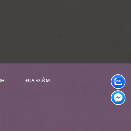
NH
ĐỊA ĐIỂM