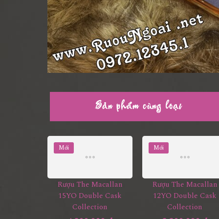
Sản phẩm cùng loại
Mới
Mới
Rượu The Macallan
Rượu The Macallan
15YO Double Cask
12YO Double Cask
Collection
Collection