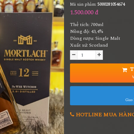
Mã sản phẩm:
5000281054674
1.500.000 đ
Thể tích: 700ml
Nồng độ: 43,4%
Dòng rượu: Single Malt
Xuất xứ: Scotland
T
V
Giao 
HOTLINE MUA HÀNG 0