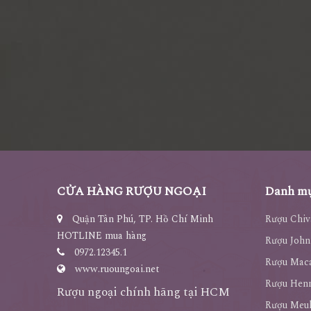
CỬA HÀNG RƯỢU NGOẠI
Danh mụ
Quận Tân Phú, TP. Hồ Chí Minh
Rượu Chiv
HOTLINE mua hàng
Rượu John
0972.12345.1
Rượu Maca
www.ruoungoai.net
Rượu Hen
Rượu ngoại chính hãng tại HCM
Rượu Meu