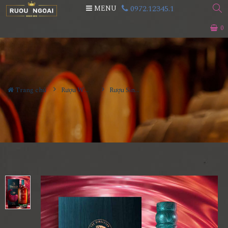
0972.12345.1
MENU
0
Trang chủ
Rượu Whisky
Rượu Singleton 39YO