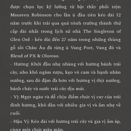
được chọn lọc kỹ lưỡng từ bật thầy phối trộn
Maureen Robinson cho lần ủ đầu tiên kéo dài 12
năm trước khi trải qua quá trình trưởng thành thứ
cấp dài nhất trong lịch sử nhà The Singleton of
Glen Ord - kéo dài đến 27 năm trong những thùng
gỗ sồi Châu Âu đã từng ủ Vang Port, Vang đỏ và
Blend of PX & Oloroso.
- Hương: Khởi đầu nhẹ nhàng với hương bánh trái
cây, nho khô ngâm rượu, kẹo vỏ cam và hạnh nhân
nướng, sau đó đậm đà hơn với hương vị thịt nướng,
bánh cháy và nước trái cây dịu mát.
- Vị: Ngọt ngào và dễ chịu điểm chút vị cay của trái
đinh hương, khô dần với nhiều gia vị và ấm nhẹ về
cuối.
- Hậu Vị: Kéo dài với hương trái cây và gia vị ấm áp,
cùng một chút mặn mặn.