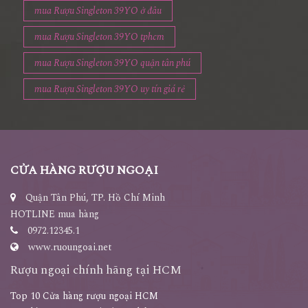
mua Rượu Singleton 39YO ở đâu
mua Rượu Singleton 39YO tphcm
mua Rượu Singleton 39YO quận tân phú
mua Rượu Singleton 39YO uy tín giá rẻ
CỬA HÀNG RƯỢU NGOẠI
Quận Tân Phú, TP. Hồ Chí Minh
HOTLINE mua hàng
0972.12345.1
www.ruoungoai.net
Rượu ngoại chính hãng tại HCM
Top 10 Cửa hàng rượu ngoại HCM