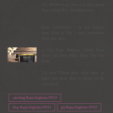
5 Lý Do Nên Lựa Chọn Cửa Hàng Rượu
Ngoại Đồng Nai – RuouNgoai.net
Rượu Courvoisier – Di sản Cognac
nước Pháp & Top 7 chai Courvoisier
đáng mua nhất
6 Chai Rượu Meukow Chính Hãng
Được Săn Đón Nhiều Nhất Tại Việt
Nam
Giá rượu Chivas luôn nhận được sự
quan tâm nhiều nhất từ những tín đồ
rượu ngoại
cửa hàng Rượu Singleton 39YO
shop Rượu Singleton 39YO
giá Rượu Singleton 39YO