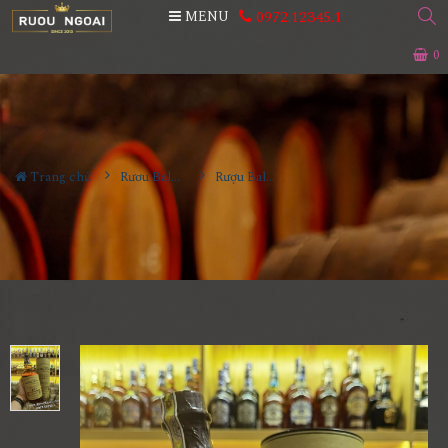
0972.12345.1
MENU
0
Trang chủ
Rươu Balvenie
Rượu Balvenie 14 Năm Caribbean Cask