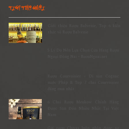
TIN TỨC MỚI
Giới thiệu Rượu Balvenie, Top 6 kiến
thức về Rượu Balvenie
5 Lý Do Nên Lựa Chọn Cửa Hàng Rượu
Ngoại Đồng Nai – RuouNgoai.net
Rượu Courvoisier – Di sản Cognac
nước Pháp & Top 7 chai Courvoisier
đáng mua nhất
6 Chai Rượu Meukow Chính Hãng
Được Săn Đón Nhiều Nhất Tại Việt
Nam
Giá rượu Chivas luôn nhận được sự