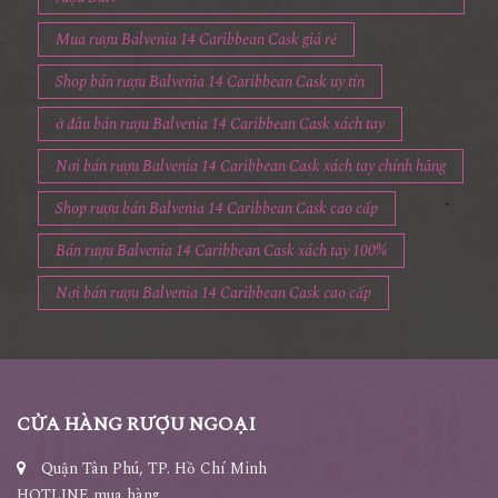
Mua rượu Balvenia 14 Caribbean Cask giá rẻ
Shop bán rượu Balvenia 14 Caribbean Cask uy tín
ở đâu bán rượu Balvenia 14 Caribbean Cask xách tay
Nơi bán rượu Balvenia 14 Caribbean Cask xách tay chính hãng
Shop rượu bán Balvenia 14 Caribbean Cask cao cấp
Bán rượu Balvenia 14 Caribbean Cask xách tay 100%
Nơi bán rượu Balvenia 14 Caribbean Cask cao cấp
CỬA HÀNG RƯỢU NGOẠI
Quận Tân Phú, TP. Hồ Chí Minh
HOTLINE mua hàng