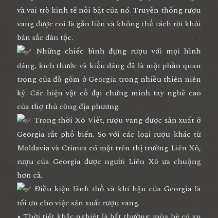
và vai trò kinh tế nổi bật của nó. Truyền thống rượu
vang được coi là gắn liền và không thể tách rời khỏi
bản sắc dân tộc.
Những chiếc bình đựng rượu với mọi hình
dáng, kích thước và kiểu dáng đã là một phần quan
trọng của đồ gốm ở Georgia trong nhiều thiên niên
kỷ. Các hiện vật cổ đại chứng minh tay nghề cao
của thợ thủ công địa phương.
Trong thời Xô Viết, rượu vang được sản xuất ở
Georgia rất phổ biến. So với các loại rượu khác từ
Moldavia và Crimea có mặt trên thị trường Liên Xô,
rượu của Georgia được người Liên Xô ưa chuộng
hơn cả.
Điều kiện lãnh thổ và khí hậu của Georgia là
tối ưu cho việc sản xuất rượu vang.
• Thời tiết khắc nghiệt là bất thường: mùa hè có xu