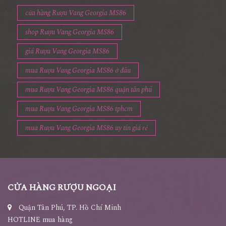
cửa hàng Rượu Vang Georgia MS86
shop Rượu Vang Georgia MS86
giá Rượu Vang Georgia MS86
mua Rượu Vang Georgia MS86 ở đâu
mua Rượu Vang Georgia MS86 quận tân phú
mua Rượu Vang Georgia MS86 tphcm
mua Rượu Vang Georgia MS86 uy tín giá rẻ
CỬA HÀNG RƯỢU NGOẠI
Quận Tân Phú, TP. Hồ Chí Minh
HOTLINE mua hàng