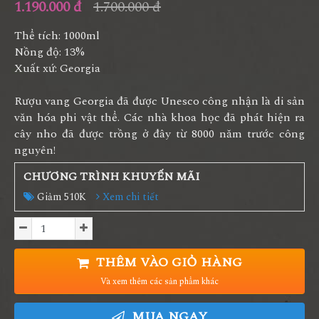
1.190.000 đ
1.700.000 đ
Thể tích: 1000ml
Nồng độ: 13%
Xuất xứ: Georgia
Rượu vang Georgia đã được Unesco công nhận là di sản
văn hóa phi vật thể. Các nhà khoa học đã phát hiện ra
cây nho đã được trồng ở đây từ 8000 năm trước công
nguyên!
CHƯƠNG TRÌNH KHUYẾN MÃI
Giảm 510K
Xem chi tiết
THÊM VÀO GIỎ HÀNG
Và xem thêm các sản phẩm khác
MUA NGAY