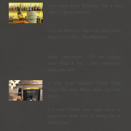
Giới thiệu Rượu Balvenie, Top 6 kiến
thức về Rượu Balvenie
5 Lý Do Nên Lựa Chọn Cửa Hàng Rượu
Ngoại Đồng Nai – RuouNgoai.net
Rượu Courvoisier – Di sản Cognac
nước Pháp & Top 7 chai Courvoisier
đáng mua nhất
6 Chai Rượu Meukow Chính Hãng
Được Săn Đón Nhiều Nhất Tại Việt
Nam
Giá rượu Chivas luôn nhận được sự
quan tâm nhiều nhất từ những tín đồ
rượu ngoại