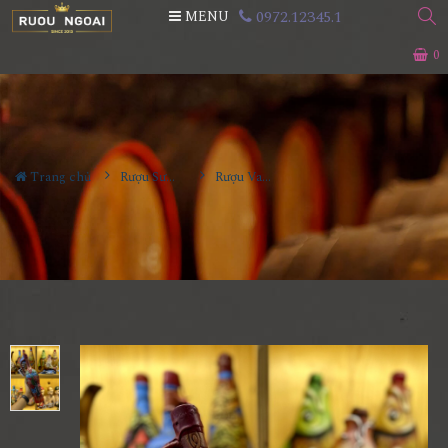
0972.12345.1
MENU
0
Trang chủ
Rượu Sưu Tầm - Nga
Rượu Vang Gốm Georgia MS86