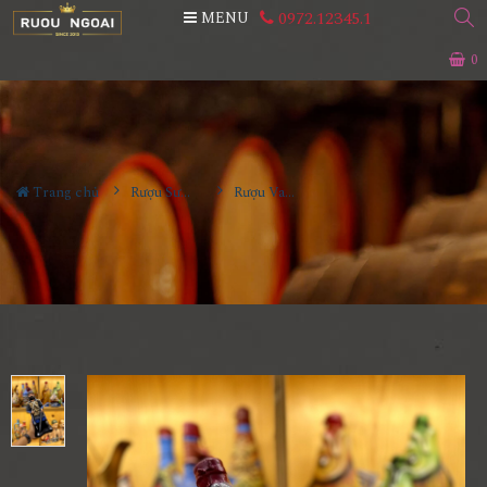
0972.12345.1
MENU
0
Trang chủ
Rượu Sưu Tầm - Nga
Rượu Vang Gốm Georgia MS84