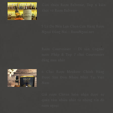
Giới thiệu Rượu Balvenie, Top 6 kiến
thức về Rượu Balvenie
5 Lý Do Nên Lựa Chọn Cửa Hàng Rượu
Ngoại Đồng Nai – RuouNgoai.net
Rượu Courvoisier – Di sản Cognac
nước Pháp & Top 7 chai Courvoisier
đáng mua nhất
6 Chai Rượu Meukow Chính Hãng
Được Săn Đón Nhiều Nhất Tại Việt
Nam
Giá rượu Chivas luôn nhận được sự
quan tâm nhiều nhất từ những tín đồ
rượu ngoại