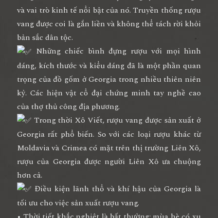
và vai trò kinh tế nổi bật của nó. Truyền thống rượu
vang được coi là gắn liền và không thể tách rời khỏi
bản sắc dân tộc.
Những chiếc bình đựng rượu với mọi hình
dáng, kích thước và kiểu dáng đã là một phần quan
trọng của đồ gốm ở Georgia trong nhiều thiên niên
kỷ. Các hiện vật cổ đại chứng minh tay nghề cao
của thợ thủ công địa phương.
Trong thời Xô Viết, rượu vang được sản xuất ở
Georgia rất phổ biến. So với các loại rượu khác từ
Moldavia và Crimea có mặt trên thị trường Liên Xô,
rượu của Georgia được người Liên Xô ưa chuộng
hơn cả.
Điều kiện lãnh thổ và khí hậu của Georgia là
tối ưu cho việc sản xuất rượu vang.
• Thời tiết khắc nghiệt là bất thường: mùa hè có xu