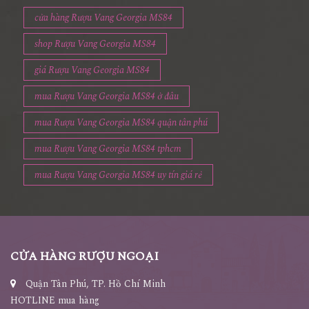
cửa hàng Rượu Vang Georgia MS84
shop Rượu Vang Georgia MS84
giá Rượu Vang Georgia MS84
mua Rượu Vang Georgia MS84 ở đâu
mua Rượu Vang Georgia MS84 quận tân phú
mua Rượu Vang Georgia MS84 tphcm
mua Rượu Vang Georgia MS84 uy tín giá rẻ
CỬA HÀNG RƯỢU NGOẠI
Quận Tân Phú, TP. Hồ Chí Minh
HOTLINE mua hàng