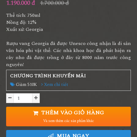
1.190.000 đ
1.700.000 đ
Thể tích: 750ml
Nồng độ: 12%
Xuất xứ: Georgia
Rượu vang Georgia đã được Unesco công nhận là di sản
văn hóa phi vật thể. Các nhà khoa học đã phát hiện ra
cây nho đã được trồng ở đây từ 8000 năm trước công
nguyên!
CHƯƠNG TRÌNH KHUYẾN MÃI
Giảm 510K
Xem chi tiết
THÊM VÀO GIỎ HÀNG
Và xem thêm các sản phẩm khác
MUA NGAY