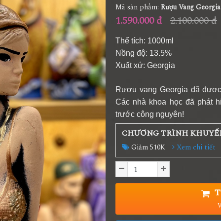
Mã sản phẩm:
Rượu Vang Georgi
1.590.000 đ
2.100.000 đ
Thể tích: 1000ml
Nồng độ: 13.5%
Xuất xứ: Georgia
Rượu vang Georgia đã được 
Các nhà khoa học đã phát h
trước công nguyên!
CHƯƠNG TRÌNH KHUYẾ
Giảm 510K
Xem chi tiết
T
V