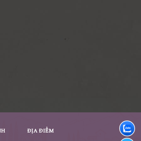
NH
ĐỊA ĐIỂM