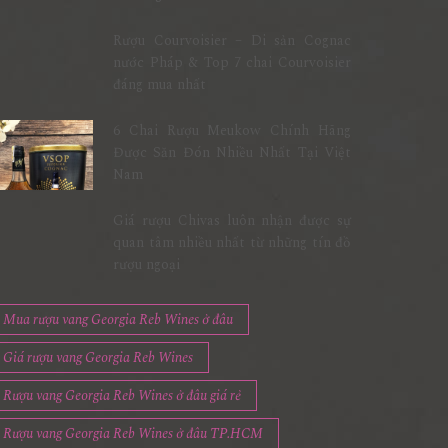
Rượu Courvoisier – Di sản Cognac
nước Pháp & Top 7 chai Courvoisier
đáng mua nhất
6 Chai Rượu Meukow Chính Hãng
Được Săn Đón Nhiều Nhất Tại Việt
Nam
Giá rượu Chivas luôn nhận được sự
quan tâm nhiều nhất từ những tín đồ
rượu ngoại
Mua rượu vang Georgia Reb Wines ở đâu
Giá rượu vang Georgia Reb Wines
Rượu vang Georgia Reb Wines ở đâu giá rẻ
Rượu vang Georgia Reb Wines ở đâu TP.HCM