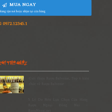
MUA NGAY
hàng tận nơi hoặc nhận tại cửa hàng
972.12345.1
IN TỨC MỚI
Giới thiệu Rượu Balvenie, Top 6 kiến
thức về Rượu Balvenie
5 Lý Do Nên Lựa Chọn Cửa Hàng
Rượu Ngoại Đồng Nai –
RuouNgoai.net