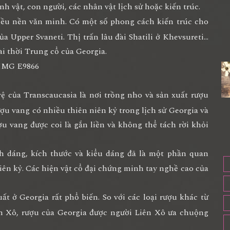
h vật, con người, các nhân vật lịch sử hoặc kiến trúc.
iều nền văn minh. Có một số phong cách kiến trúc cho
ủa Upper Svaneti. Thị trấn lâu đài Shatili ở Khevsureti…
đài thời Trung cổ của Georgia.
 của Transcaucasia là nơi trồng nho và sản xuất rượu
ượu vang có nhiều thiên niên kỷ trong lịch sử Georgia và
ợu vang được coi là gắn liền và không thể tách rời khỏi
 dáng, kích thước và kiểu dáng đã là một phần quan
iên kỷ. Các hiện vật cổ đại chứng minh tay nghề cao của
t ở Georgia rất phổ biến. So với các loại rượu khác từ
ên Xô, rượu của Georgia được người Liên Xô ưa chuộng