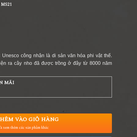
a MS21
Unesco công nhận là di sản văn hóa phi vật thể.
iện ra cây nho đã được trồng ở đây từ 8000 năm
N MÃI
HÊM VÀO GIỎ HÀNG
à xem thêm các sản phẩm khác