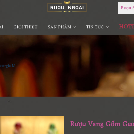
Rượu 
HOTLI
ẠI
GIỚI THIỆU
SẢN PHẨM
TIN TỨC
Rượu Vang Gốm Georgia MS21
Rượu Vang Gốm Geo