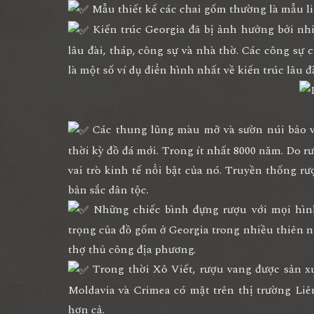
Mẫu thiết kế các chai gốm thường là mẫu lin
Kiến trúc Georgia đã bị ảnh hưởng bởi nh
lâu đài, tháp, công sự và nhà thờ. Các công sự c
là một số ví dụ điển hình nhất về kiến trúc lâu 
Các thung lũng màu mỡ và sườn núi bảo vệ
thời kỳ đồ đá mới. Trong ít nhất 8000 năm. Do r
vai trò kinh tế nổi bật của nó. Truyền thống rư
bản sắc dân tộc.
Những chiếc bình đựng rượu với mọi hình
trọng của đồ gốm ở Georgia trong nhiều thiên n
thợ thủ công địa phương.
Trong thời Xô Viết, rượu vang được sản xuấ
Moldavia và Crimea có mặt trên thị trường Li
hơn cả.