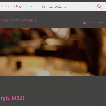
Sưu Tầm - Nga
NE 0972.12345.1
0
Giỏ hàng
rgia MS21