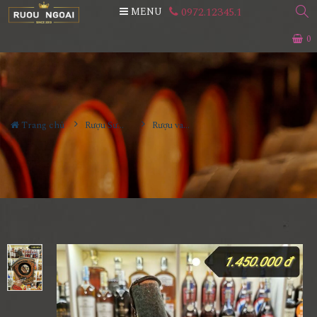
0972.12345.1
MENU
0
Trang chủ
Rượu Sưu Tầm - Nga
Rượu vang Georgia Reb Wines S96