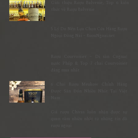
Giới thiệu Rượu Balvenie, Top 6 kiến
thức về Rượu Balvenie
5 Lý Do Nên Lựa Chọn Cửa Hàng Rượu
Ngoại Đồng Nai – RuouNgoai.net
Rượu Courvoisier – Di sản Cognac
nước Pháp & Top 7 chai Courvoisier
đáng mua nhất
6 Chai Rượu Meukow Chính Hãng
Được Săn Đón Nhiều Nhất Tại Việt
Nam
Giá rượu Chivas luôn nhận được sự
quan tâm nhiều nhất từ những tín đồ
rượu ngoại