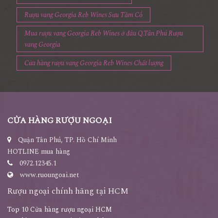
Rượu vang Georgia Reb Wines Sưu Tầm Cổ
Mua rượu vang Georgia Reb Wines ở đâu Q.Tân Phú Rượu
vang Georgia
Cửa hàng rượu vang Georgia Reb Wines Chất lượng
CỬA HÀNG RƯỢU NGOẠI
Quận Tân Phú, TP. Hồ Chí Minh
HOTLINE mua hàng
0972.12345.1
www.ruoungoai.net
Rượu ngoại chính hãng tại HCM
Top 10 Cửa hàng rượu ngoại HCM