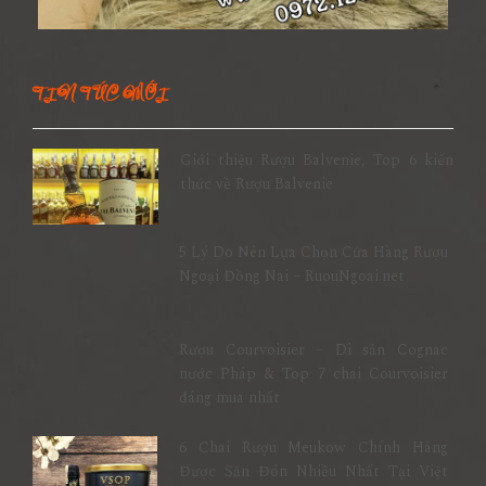
TIN TỨC MỚI
Giới thiệu Rượu Balvenie, Top 6 kiến
thức về Rượu Balvenie
5 Lý Do Nên Lựa Chọn Cửa Hàng Rượu
Ngoại Đồng Nai – RuouNgoai.net
Rượu Courvoisier – Di sản Cognac
nước Pháp & Top 7 chai Courvoisier
đáng mua nhất
6 Chai Rượu Meukow Chính Hãng
Được Săn Đón Nhiều Nhất Tại Việt