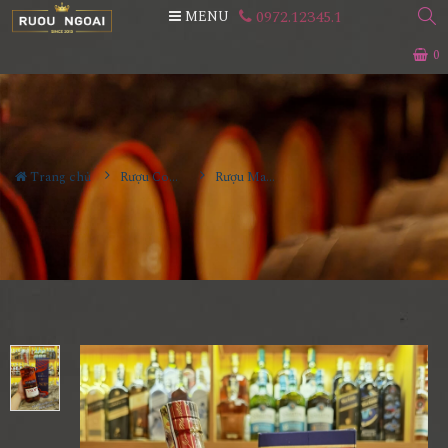
0972.12345.1
MENU
0
Trang chủ
Rượu Cognac
Rượu Martell VSOP Red Barrels 1000ml