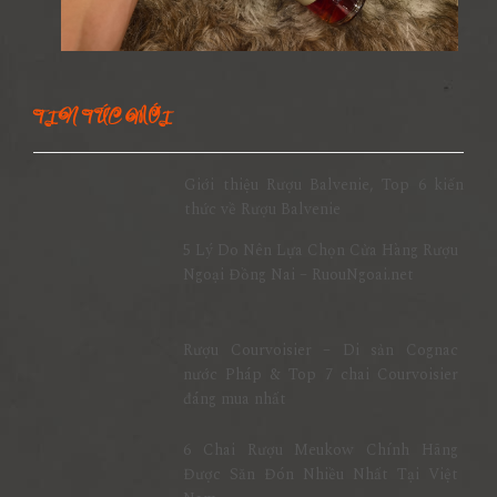
TIN TỨC MỚI
Giới thiệu Rượu Balvenie, Top 6 kiến
thức về Rượu Balvenie
5 Lý Do Nên Lựa Chọn Cửa Hàng Rượu
Ngoại Đồng Nai – RuouNgoai.net
Rượu Courvoisier – Di sản Cognac
nước Pháp & Top 7 chai Courvoisier
đáng mua nhất
6 Chai Rượu Meukow Chính Hãng