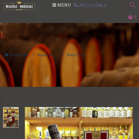
0972.12345.1
MENU
0
Trang chủ
Rượu Cognac
Rượu Courvoisier VSOP