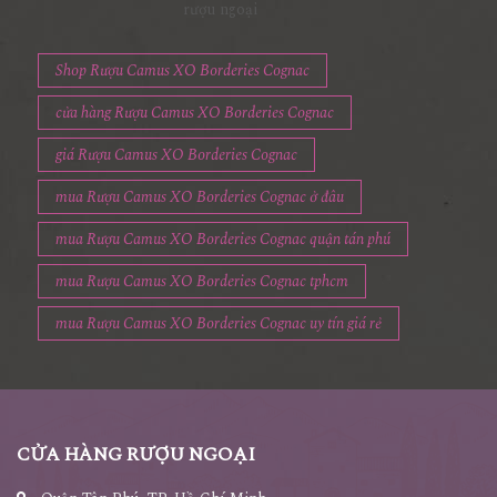
rượu ngoại
Shop Rượu Camus XO Borderies Cognac
cửa hàng Rượu Camus XO Borderies Cognac
giá Rượu Camus XO Borderies Cognac
mua Rượu Camus XO Borderies Cognac ở đâu
mua Rượu Camus XO Borderies Cognac quận tán phú
mua Rượu Camus XO Borderies Cognac tphcm
mua Rượu Camus XO Borderies Cognac uy tín giá rẻ
CỬA HÀNG RƯỢU NGOẠI