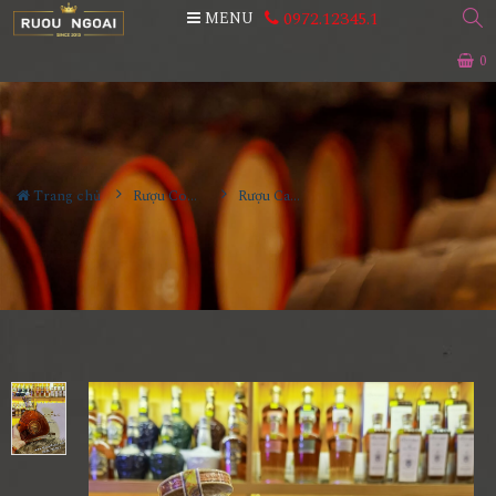
0972.12345.1
MENU
0
Trang chủ
Rượu Cognac
Rượu Camus XO Borderies Cognac