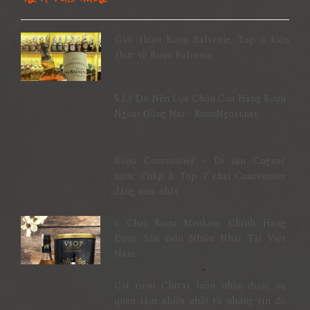
Giới thiệu Rượu Balvenie, Top 6 kiến
thức về Rượu Balvenie
5 Lý Do Nên Lựa Chọn Cửa Hàng Rượu
Ngoại Đồng Nai – RuouNgoai.net
Rượu Courvoisier – Di sản Cognac
nước Pháp & Top 7 chai Courvoisier
đáng mua nhất
6 Chai Rượu Meukow Chính Hãng
Được Săn Đón Nhiều Nhất Tại Việt
Nam
Giá rượu Chivas luôn nhận được sự
quan tâm nhiều nhất từ những tín đồ