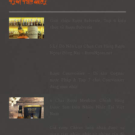
TIN TỨC MỚI
Giới thiệu Rượu Balvenie, Top 6 kiến
thức về Rượu Balvenie
5 Lý Do Nên Lựa Chọn Cửa Hàng Rượu
Ngoại Đồng Nai – RuouNgoai.net
Rượu Courvoisier – Di sản Cognac
nước Pháp & Top 7 chai Courvoisier
đáng mua nhất
6 Chai Rượu Meukow Chính Hãng
Được Săn Đón Nhiều Nhất Tại Việt
Nam
Giá rượu Chivas luôn nhận được sự
quan tâm nhiều nhất từ những tín đồ