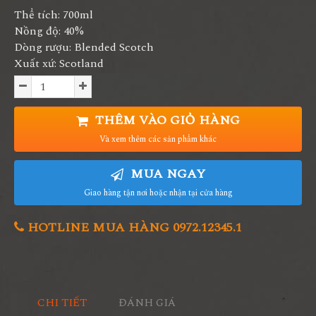
Thể tích: 700ml
Nồng độ: 40%
Dòng rượu: Blended Scotch
Xuất xứ: Scotland
THÊM VÀO GIỎ HÀNG
Và xem thêm các sản phẩm khác
MUA NGAY
Giao hàng tận nơi hoặc nhận tại cửa hàng
HOTLINE MUA HÀNG 0972.12345.1
CHI TIẾT
ĐÁNH GIÁ