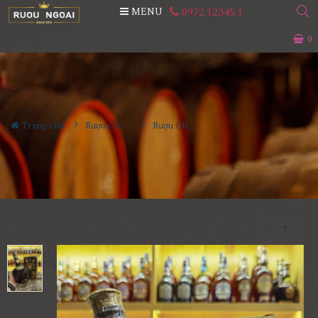
0972.12345.1
MENU
0
Trang chủ
Rượu Chivas
Rượu Chivas LXX Full Box