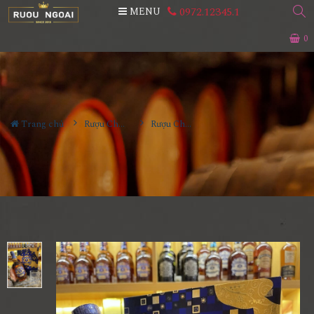
0972.12345.1
MENU
0
Trang chủ
Rượu Chivas
Rượu Chivas 18 Gold Hộp Quà Tết 2022