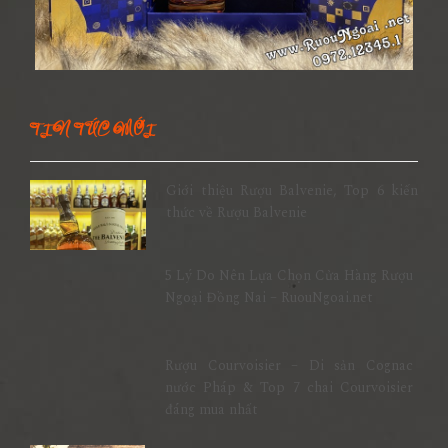
TIN TỨC MỚI
Giới thiệu Rượu Balvenie, Top 6 kiến
thức về Rượu Balvenie
5 Lý Do Nên Lựa Chọn Cửa Hàng Rượu
Ngoại Đồng Nai – RuouNgoai.net
Rượu Courvoisier – Di sản Cognac
nước Pháp & Top 7 chai Courvoisier
đáng mua nhất