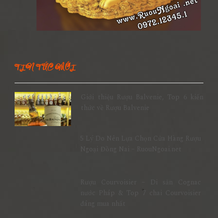
TIN TỨC MỚI
Giới thiệu Rượu Balvenie, Top 6 kiến
thức về Rượu Balvenie
5 Lý Do Nên Lựa Chọn Cửa Hàng Rượu
Ngoại Đồng Nai – RuouNgoai.net
Rượu Courvoisier – Di sản Cognac
nước Pháp & Top 7 chai Courvoisier
đáng mua nhất