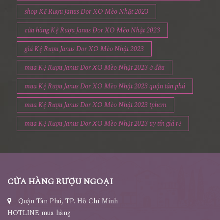
shop Kệ Rượu Janus Dor XO Mèo Nhật 2023
cửa hàng Kệ Rượu Janus Dor XO Mèo Nhật 2023
giá Kệ Rượu Janus Dor XO Mèo Nhật 2023
mua Kệ Rượu Janus Dor XO Mèo Nhật 2023 ở đâu
mua Kệ Rượu Janus Dor XO Mèo Nhật 2023 quận tân phú
mua Kệ Rượu Janus Dor XO Mèo Nhật 2023 tphcm
mua Kệ Rượu Janus Dor XO Mèo Nhật 2023 uy tín giá rẻ
CỬA HÀNG RƯỢU NGOẠI
Quận Tân Phú, TP. Hồ Chí Minh
HOTLINE mua hàng