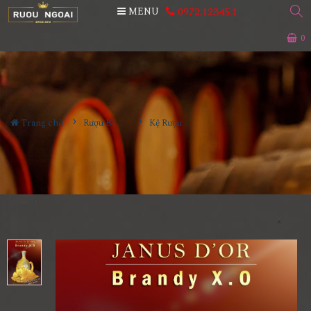
0972.12345.1
MENU
0
Trang chủ
Rượu Brandy
Kệ Rượu Janus Dor XO - Mèo Nhật 2023