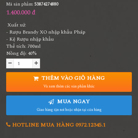
Mã sản phẩm:
53874274880
1.400.000 đ
Xuất xứ:
- Rượu Brandy XO nhập khẩu Pháp
- Kệ Rượu nhập khẩu
Thể tích: 700ml
Nồng độ: 40%
THÊM VÀO GIỎ HÀNG
Và xem thêm các sản phẩm khác
MUA NGAY
Giao hàng tận nơi hoặc nhận tại cửa hàng
HOTLINE MUA HÀNG 0972.12345.1