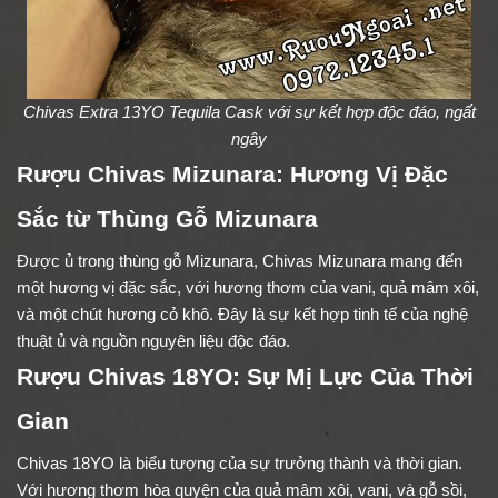
Chivas Extra 13YO Tequila Cask với sự kết hợp độc đáo, ngất
ngây
Rượu Chivas Mizunara: Hương Vị Đặc
Sắc từ Thùng Gỗ Mizunara
Được ủ trong thùng gỗ Mizunara, Chivas Mizunara mang đến
một hương vị đặc sắc, với hương thơm của vani, quả mâm xôi,
và một chút hương cỏ khô. Đây là sự kết hợp tinh tế của nghệ
thuật ủ và nguồn nguyên liệu độc đáo.
Rượu Chivas 18YO: Sự Mị Lực Của Thời
Gian
Chivas 18YO là biểu tượng của sự trưởng thành và thời gian.
Với hương thơm hòa quyện của quả mâm xôi, vani, và gỗ sồi,