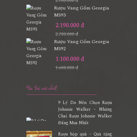
2.700.000 đ
Rượu Vang Gốm Georgia
MS93
2.190.000 đ
2.700.000 đ
Rượu Vang Gốm Georgia
MS92
1.100.000 đ
1.600.000 đ
Tin tức mới nhất
9 Lý Do Nên Chọn Rượu
Johnnie Walker – Những
Chai Rượu Johnnie Walker
Đáng Mua Nhất
Rượu hộp quà – Quà tặng