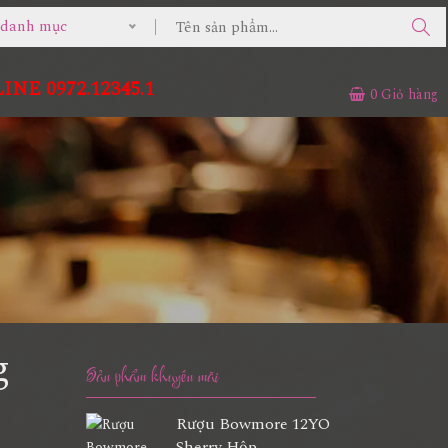
ả danh mục
NE 0972.12345.1
0
Giỏ hàng
g
Sản phẩm khuyến mãi
Rượu Bowmore 12YO
Sherry Hộp...