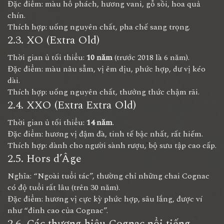
Đặc điểm: màu hổ phách, hương vani, gỗ sồi, hoa quả
chín.
Thích hợp: uống nguyên chất, pha chế sang trọng.
2.3. XO (Extra Old)
Thời gian ủ tối thiểu:
10 năm
(trước 2018 là 6 năm).
Đặc điểm: màu nâu sẫm, vị êm dịu, phức hợp, dư vị kéo
dài.
Thích hợp: uống nguyên chất, thưởng thức chậm rãi.
2.4. XXO (Extra Extra Old)
Thời gian ủ tối thiểu:
14 năm
.
Đặc điểm: hương vị đậm đà, tinh tế bậc nhất, rất hiếm.
Thích hợp: dành cho người sành rượu, bộ sưu tập cao cấp.
2.5. Hors d’Âge
Nghĩa: “Ngoài tuổi tác”, thường chỉ những chai Cognac
có độ tuổi rất lâu (trên 30 năm).
Đặc điểm: hương vị cực kỳ phức hợp, sâu lắng, được ví
như “đỉnh cao của Cognac”.
2.6. Các thương hiệu Cognac nổi tiếng