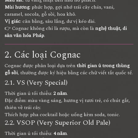
Mùi hương
: phức hợp, gợi nhớ trái cây chín, vani,
caramel, socola, gỗ sồi, hoa khô.
Vị giác
: cân bằng, sâu lắng, dư vị kéo dài.
👉 Cognac không chỉ là rượu, mà còn là
nghệ thuật, di
sản văn hóa Pháp
.
2. Các loại Cognac
Cognac được phân loại dựa trên
thời gian ủ trong thùng
gỗ sồi
, thường được ký hiệu bằng các chữ viết tắt quốc tế.
2.1. VS (Very Special)
Thời gian ủ tối thiểu:
2 năm
.
Đặc điểm: màu vàng sáng, hương vị tươi trẻ, có chút gắt,
thiên về trái cây.
Thích hợp: pha cocktail hoặc uống kèm soda, tonic.
2.2. VSOP (Very Superior Old Pale)
Thời gian ủ tối thiểu:
4 năm
.