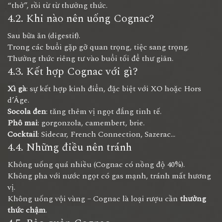
“thở”, rồi từ từ thưởng thức.
4.2. Khi nào nên uống Cognac?
Sau bữa ăn (digestif).
Trong các buổi gặp gỡ quan trọng, tiệc sang trọng.
Thưởng thức riêng tư vào buổi tối để thư giãn.
4.3. Kết hợp Cognac với gì?
Xì gà
: sự kết hợp kinh điển, đặc biệt với XO hoặc Hors
d’Âge.
Socola đen
: tăng thêm vị ngọt đắng tinh tế.
Phô mai
: gorgonzola, camembert, brie.
Cocktail
: Sidecar, French Connection, Sazerac...
4.4. Những điều nên tránh
Không uống quá nhiều (Cognac có nồng độ 40%).
Không pha với nước ngọt có gas mạnh, tránh mất hương
vị.
Không uống vội vàng – Cognac là loại rượu cần
thưởng
thức chậm
.