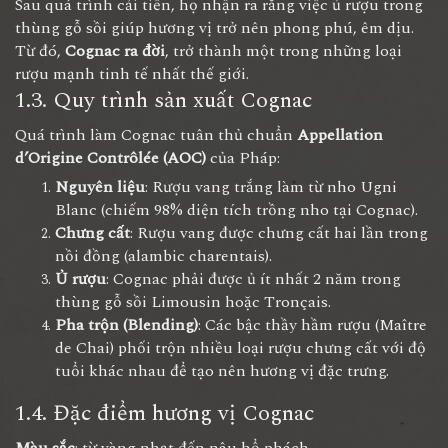
Sau quá trình cải tiến, họ nhận ra rằng việc ủ rượu trong
thùng gỗ sồi giúp hương vị trở nên phong phú, êm dịu.
Từ đó,
Cognac ra đời
, trở thành một trong những loại
rượu mạnh tinh tế nhất thế giới.
1.3. Quy trình sản xuất Cognac
Quá trình làm Cognac tuân thủ chuẩn
Appellation
d’Origine Contrôlée (AOC)
của Pháp:
Nguyên liệu
: Rượu vang trắng làm từ nho Ugni
Blanc (chiếm 98% diện tích trồng nho tại Cognac).
Chưng cất
: Rượu vang được chưng cất hai lần trong
nồi đồng (alambic charentais).
Ủ rượu
: Cognac phải được ủ ít nhất 2 năm trong
thùng gỗ sồi Limousin hoặc Tronçais.
Pha trộn (Blending)
: Các bậc thầy hầm rượu (Maître
de Chai) phối trộn nhiều loại rượu chưng cất với độ
tuổi khác nhau để tạo nên hương vị đặc trưng.
1.4. Đặc điểm hương vị Cognac
Màu sắc
: từ vàng nhạt đến nâu hổ phách.