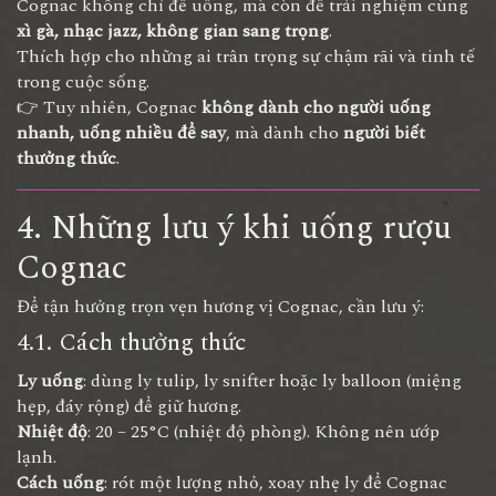
Cognac không chỉ để uống, mà còn để trải nghiệm cùng
xì gà, nhạc jazz, không gian sang trọng
.
Thích hợp cho những ai trân trọng sự chậm rãi và tinh tế
trong cuộc sống.
👉 Tuy nhiên, Cognac
không dành cho người uống
nhanh, uống nhiều để say
, mà dành cho
người biết
thưởng thức
.
4. Những lưu ý khi uống rượu
Cognac
Để tận hưởng trọn vẹn hương vị Cognac, cần lưu ý:
4.1. Cách thưởng thức
Ly uống
: dùng ly tulip, ly snifter hoặc ly balloon (miệng
hẹp, đáy rộng) để giữ hương.
Nhiệt độ
: 20 – 25°C (nhiệt độ phòng). Không nên ướp
lạnh.
Cách uống
: rót một lượng nhỏ, xoay nhẹ ly để Cognac