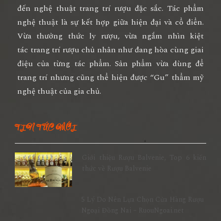
đến nghệ thuật trang trí rượu đặc sắc. Tác phẩm
nghệ thuật là sự kết hợp giữa hiện đại và cổ điển.
Vừa thưởng thức ly rượu, vừa ngắm nhìn kiệt
tác
trang trí rượu
chủ nhân như đang hòa cùng giai
điệu của từng tác phẩm. Sản phẩm vừa dùng để
trang trí nhưng cũng thể hiện được “Gu” thẩm mỹ
nghệ thuật của gia chủ.
TIN TỨC MỚI
Giới thiệu Rượu Balvenie, Top 6 kiến
thức về Rượu Balvenie
5 Lý Do Nên Lựa Chọn Cửa Hàng Rượu
Ngoại Đồng Nai – RuouNgoai.net