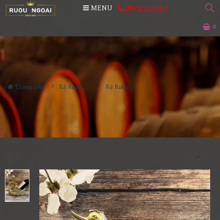
0972.12345.1
MENU
0
Trang chủ
Kệ Rượu Siêu Đẹp
Kệ Rượu Thiên Nga MS15