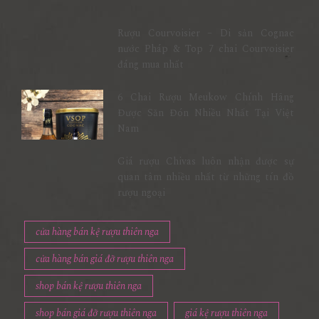
Rượu Courvoisier – Di sản Cognac
nước Pháp & Top 7 chai Courvoisier
đáng mua nhất
6 Chai Rượu Meukow Chính Hãng
Được Săn Đón Nhiều Nhất Tại Việt
Nam
Giá rượu Chivas luôn nhận được sự
quan tâm nhiều nhất từ những tín đồ
rượu ngoại
cửa hàng bán kệ rượu thiên nga
cửa hàng bán giá đỡ rượu thiên nga
shop bán kệ rượu thiên nga
shop bán giá đỡ rượu thiên nga
giá kệ rượu thiên nga