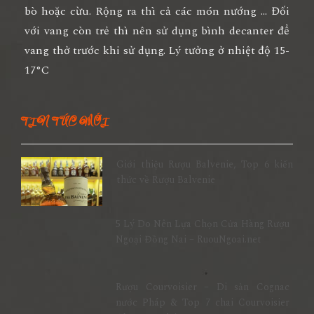
bò hoặc cừu. Rộng ra thì cả các món nướng … Đối
với vang còn trẻ thì nên sử dụng bình decanter để
vang thở trước khi sử dụng. Lý tưởng ở nhiệt độ 15-
17°C
TIN TỨC MỚI
Giới thiệu Rượu Balvenie, Top 6 kiến
thức về Rượu Balvenie
5 Lý Do Nên Lựa Chọn Cửa Hàng Rượu
Ngoại Đồng Nai – RuouNgoai.net
Rượu Courvoisier – Di sản Cognac
nước Pháp & Top 7 chai Courvoisier