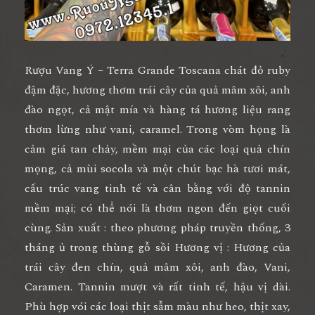
Rượu Vang Ý – Terra Grande Toscana
chát đỏ ruby
đậm đặc, hương thơm trái cây của quả mâm xôi, anh
đào ngọt, cả mật mía và hàng tá hương liệu rang
thơm lừng như vani, caramel. Trong vòm họng là
cảm giá tan chảy, mềm mại của các loại quả chín
mọng, cả mùi socola và một chút bạc hà tươi mát,
cấu trúc vang tinh tế và cân bằng với độ tannin
mềm mại; có thể nói là thơm ngon đến giọt cuối
cùng. Sản xuất : theo phương pháp truyền thống, 3
tháng ủ trong thùng gỗ sồi Hương vị : Hương của
trái cây đen chín, quả mâm xôi, anh đào, Vani,
Caramen. Tannin mượt và rất tinh tế, hậu vị dài.
Phù hợp vói các loại thịt sẫm màu như heo, thịt xay,