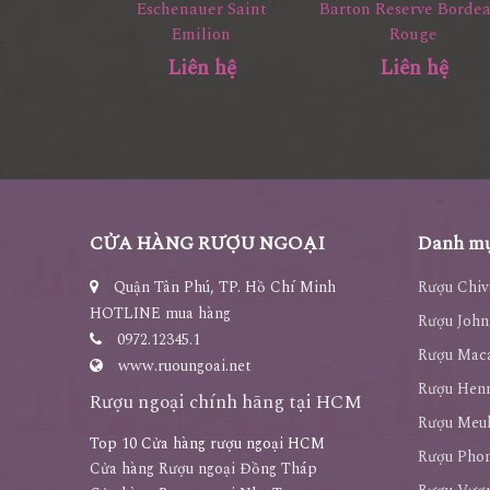
Eschenauer Saint
Barton Reserve Borde
Emilion
Rouge
Liên hệ
Liên hệ
CỬA HÀNG RƯỢU NGOẠI
Danh mụ
Quận Tân Phú, TP. Hồ Chí Minh
Rượu Chiv
HOTLINE mua hàng
Rượu John
0972.12345.1
Rượu Maca
www.ruoungoai.net
Rượu Hen
Rượu ngoại chính hãng tại HCM
Rượu Meu
Top 10 Cửa hàng rượu ngoại HCM
Rượu Pho
Cửa hàng Rượu ngoại Đồng Tháp