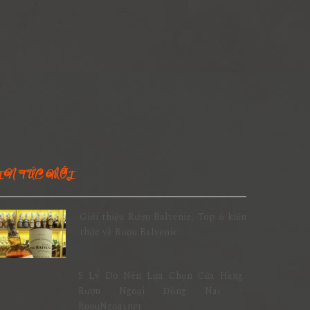
IN TỨC MỚI
Giới thiệu Rượu Balvenie, Top 6 kiến
thức về Rượu Balvenie
5 Lý Do Nên Lựa Chọn Cửa Hàng
Rượu Ngoại Đồng Nai –
RuouNgoai.net