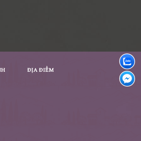
NH
ĐỊA ĐIỂM