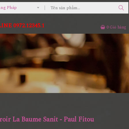
g Pháp
NE 0972.12345.1
0
Giỏ hàng
oir La Baume Sanit - Paul Fitou