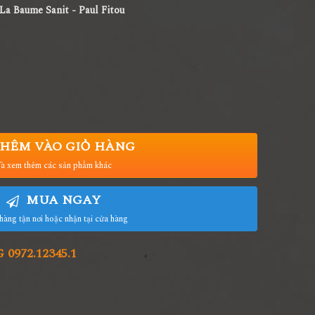
La Baume Sanit - Paul Fitou
HÊM VÀO GIỎ HÀNG
à xem thêm các sản phẩm khác
MUA NGAY
hàng tận nơi hoặc nhận tại cửa hàng
972.12345.1