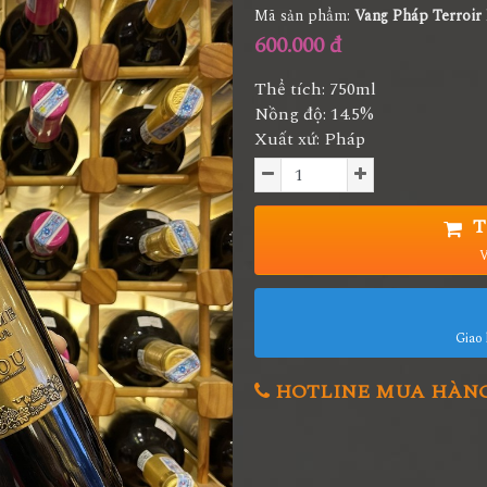
Mã sản phẩm:
Vang Pháp Terroir 
600.000 đ
Thể tích: 750ml
Nồng độ: 14.5%
Xuất xứ: Pháp
T
V
Giao 
HOTLINE MUA HÀNG 0