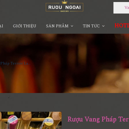
Van
HOTLI
ẠI
GIỚI THIỆU
SẢN PHẨM
TIN TỨC
Rượu Vang Pháp Terroir La Baume Sanit - Paul Fitou
Rượu Vang Pháp Terr