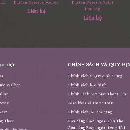
aux
Barton Reserve Medoc
Barton Reserve Saint
Emilion
Liên hệ
Liên hệ
c rượu
CHÍNH SÁCH VÀ QUY ĐỊ
as
Chính sách & Quy định chung
nie Walker
Chính sách bảo hành
llan
Chính Sách Bảo Mật Thông Tin
nessy
Giao hàng và thanh toán
kow
Chính sách đổi trả hàng
ng Thủy
Cửa hàng Rượu ngoại Cần Thơ
Cửa hàng Rượu ngoại Đồng Nai