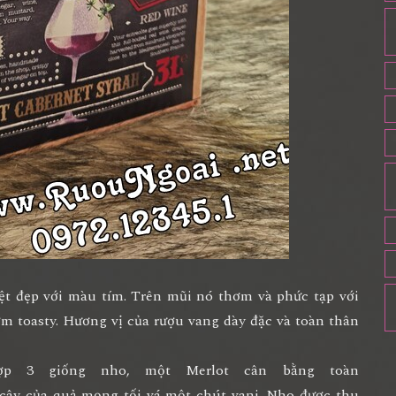
t đẹp với màu tím. Trên mũi nó thơm và phức tạp với
 toasty. Hương vị của rượu vang dày đặc và toàn thân
ợp 3 giống nho, một
Merlot
cân bằng toàn
 cây của quả mọng tối vá một chút vani. Nho được thu