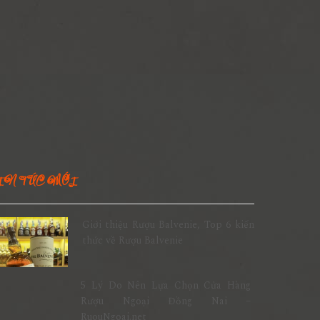
IN TỨC MỚI
Giới thiệu Rượu Balvenie, Top 6 kiến
thức về Rượu Balvenie
5 Lý Do Nên Lựa Chọn Cửa Hàng
Rượu Ngoại Đồng Nai –
RuouNgoai.net