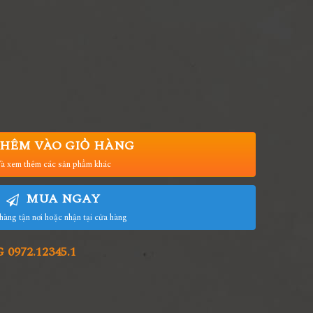
HÊM VÀO GIỎ HÀNG
à xem thêm các sản phẩm khác
MUA NGAY
hàng tận nơi hoặc nhận tại cửa hàng
972.12345.1