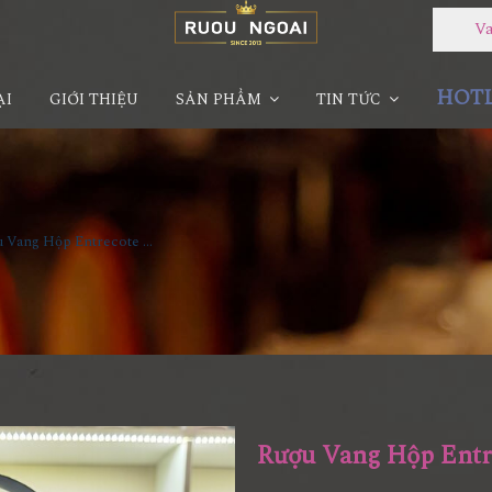
Vang
HOTLI
ẠI
GIỚI THIỆU
SẢN PHẨM
TIN TỨC
Rượu Vang Hộp Entrecote Pháp
Rượu Vang Hộp Entr