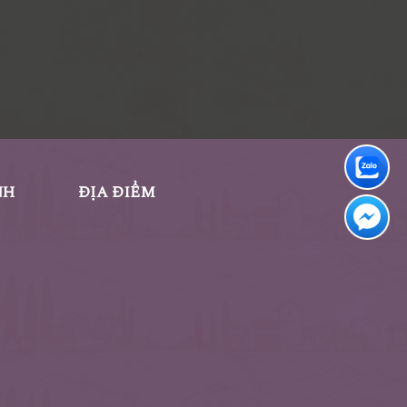
NH
ĐỊA ĐIỂM