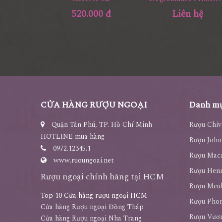
Liên hệ
520.000 đ
CỬA HÀNG RƯỢU NGOẠI
Danh mụ
Quận Tân Phú, TP. Hồ Chí Minh
Rượu Chiv
HOTLINE mua hàng
Rượu John
0972.12345.1
Rượu Maca
www.ruoungoai.net
Rượu Hen
Rượu ngoại chính hãng tại HCM
Rượu Meu
Top 10 Cửa hàng rượu ngoại HCM
Rượu Pho
Cửa hàng Rượu ngoại Đồng Tháp
Rượu Vươn
Cửa hàng Rượu ngoại Nha Trang