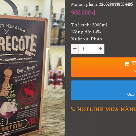
Mã sản phẩm:
3263280118354485
900.000 đ
Thể tích: 3000ml
Nồng độ: 14%
Xuất xứ: Pháp
T
V
Giao 
HOTLINE MUA HÀNG 0