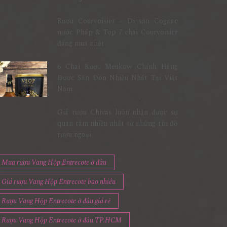
Rượu Courvoisier – Di sản Cognac
nước Pháp & Top 7 chai Courvoisier
đáng mua nhất
6 Chai Rượu Meukow Chính Hãng
Được Săn Đón Nhiều Nhất Tại Việt
Nam
Giá rượu Chivas luôn nhận được sự
quan tâm nhiều nhất từ những tín đồ
rượu ngoại
Mua rượu Vang Hộp Entrecote ở đâu
Giá rượu Vang Hộp Entrecote bao nhiêu
Rượu Vang Hộp Entrecote ở đâu giá rẻ
Rượu Vang Hộp Entrecote ở đâu TP.HCM