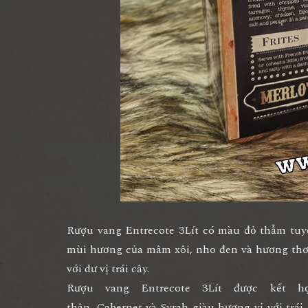
Rượu vang Entrecote
3Lít có màu đỏ thẫm tuyệ
mùi hương của mâm xôi, nho đen và hương thơm
với dư vị trái cây.
Rượu vang Entrecote
3Lít được kết h
thân,
Cabernet
và
Syrah
giàu hương vị với trái