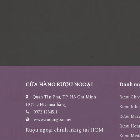
CỬA HÀNG RƯỢU NGOẠI
Danh mụ
Quận Tân Phú, TP. Hồ Chí Minh
Rượu Chiv
HOTLINE mua hàng
Rượu John
0972.12345.1
Rượu Maca
www.ruoungoai.net
Rượu Hen
Rượu ngoại chính hãng tại HCM
Rượu Meu