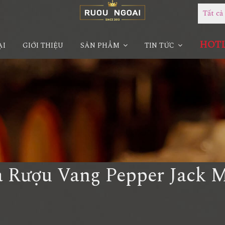
Tất c
HOTLI
ẠI
GIỚI THIỆU
SẢN PHẨM
TIN TỨC
 Rượu Vang Pepper Jack 