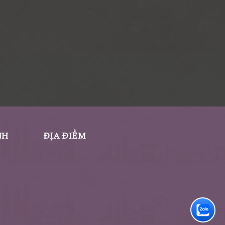
NH
ĐỊA ĐIỂM