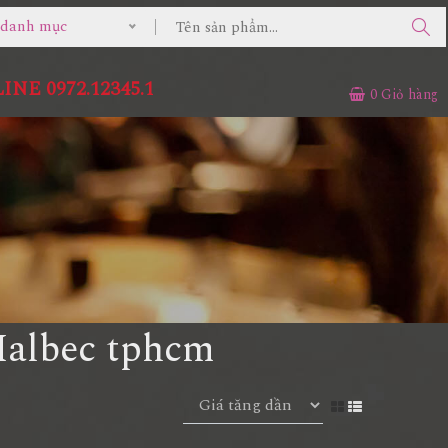
ả danh mục
NE 0972.12345.1
0
Giỏ hàng
Malbec tphcm