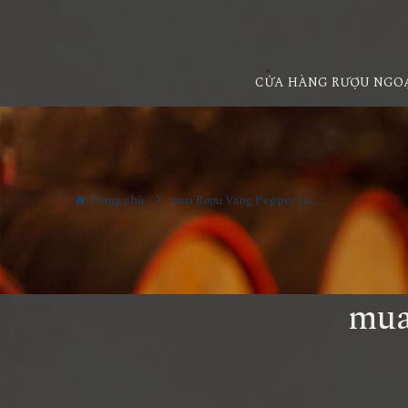
CỬA HÀNG RƯỢU NGO
Trang chủ
mua Rượu Vang Pepper Jack Malbec tphcm
mua