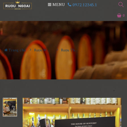
0972.12345.1
MENU
0
Trang chủ
Rượu Whisky
Rượu The Chita Hộp Quà 2024