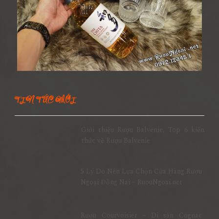
TIN TỨC MỚI
Giới thiệu Rượu Balvenie, Top 6 kiến
thức về Rượu Balvenie
5 Lý Do Nên Lựa Chọn Cửa Hàng Rượu
Ngoại Đồng Nai – RuouNgoai.net
Rượu Courvoisier – Di sản Cognac
nước Pháp & Top 7 chai Courvoisier