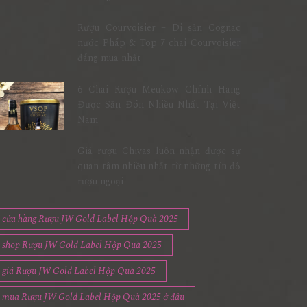
Rượu Courvoisier – Di sản Cognac
nước Pháp & Top 7 chai Courvoisier
đáng mua nhất
6 Chai Rượu Meukow Chính Hãng
Được Săn Đón Nhiều Nhất Tại Việt
Nam
Giá rượu Chivas luôn nhận được sự
quan tâm nhiều nhất từ những tín đồ
rượu ngoại
cửa hàng Rượu JW Gold Label Hộp Quà 2025
shop Rượu JW Gold Label Hộp Quà 2025
giá Rượu JW Gold Label Hộp Quà 2025
mua Rượu JW Gold Label Hộp Quà 2025 ở đâu