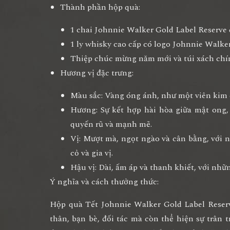
Thành phần hộp quà:
1 chai Johnnie Walker Gold Label Reserve
1 ly whisky cao cấp có logo Johnnie Walker
Thiệp chúc mừng năm mới và túi xách chín
Hương vị đặc trưng:
Màu sắc: Vàng óng ánh, như một viên kim 
Hương: Sự kết hợp hài hòa giữa mật ong,
quyến rũ và mạnh mẽ.
Vị: Mượt mà, ngọt ngào và cân bằng, với n
cỏ và gia vị.
Hậu vị: Dài, ấm áp và thanh khiết, với nhữ
Ý nghĩa và cách thưởng thức:
Hộp quà Tết Johnnie Walker Gold Label Reserv
thân, bạn bè, đối tác mà còn thể hiện sự trân