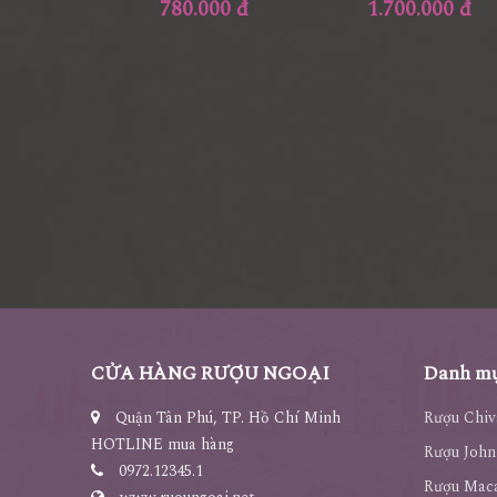
780.000 đ
1.700.000 đ
CỬA HÀNG RƯỢU NGOẠI
Danh mụ
Quận Tân Phú, TP. Hồ Chí Minh
Rượu Chiv
HOTLINE mua hàng
Rượu John
0972.12345.1
Rượu Maca