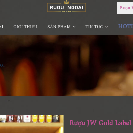
Rượu 
HOTLI
ẠI
GIỚI THIỆU
SẢN PHẨM
TIN TỨC
Rượu JW Gold Label Hộp Quà 2025
Rượu JW Gold Label