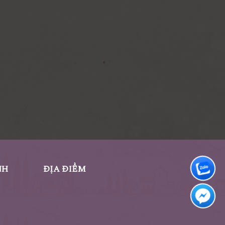
NH
ĐỊA ĐIỂM