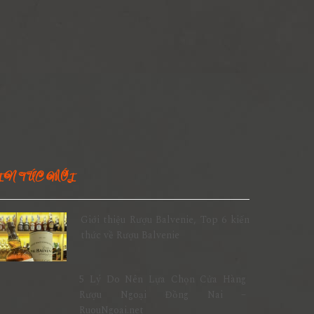
IN TỨC MỚI
Giới thiệu Rượu Balvenie, Top 6 kiến
thức về Rượu Balvenie
5 Lý Do Nên Lựa Chọn Cửa Hàng
Rượu Ngoại Đồng Nai –
RuouNgoai.net