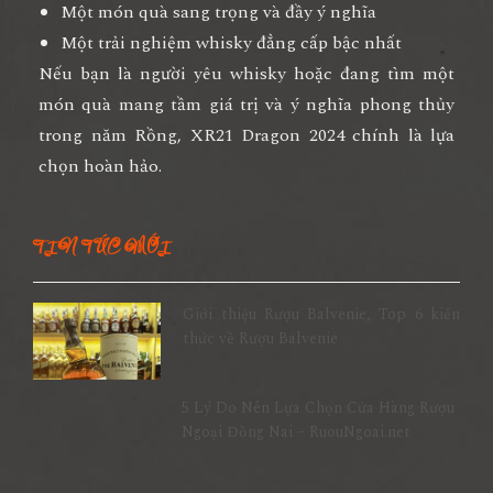
Một món quà sang trọng và đầy ý nghĩa
Một trải nghiệm whisky đẳng cấp bậc nhất
Nếu bạn là người yêu whisky hoặc đang tìm một
món quà mang tầm giá trị và ý nghĩa phong thủy
trong năm Rồng, XR21 Dragon 2024 chính là lựa
chọn hoàn hảo.
TIN TỨC MỚI
Giới thiệu Rượu Balvenie, Top 6 kiến
thức về Rượu Balvenie
5 Lý Do Nên Lựa Chọn Cửa Hàng Rượu
Ngoại Đồng Nai – RuouNgoai.net