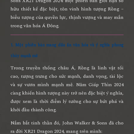
Sons XR21 Dragon 2024
: một phiên bản giới hạn sở
hữu thiết kế đặc biệt, tôn vinh hình tượng Rồng –
biểu tượng của quyền lực, thịnh vượng và may mắn
trong văn hóa Á Đông.
1. Một phiên bản mang dấu ấn văn hóa và ý nghĩa phong
thủy mạnh mẽ
Trong truyền thống châu Á,
Rồng
là linh vật tối
cao, tượng trưng cho sức mạnh, danh vọng, tài lộc
và sự vươn mình mạnh mẽ. Năm Giáp Thìn 2024
càng khiến hình tượng này trở nên đặc biệt ý nghĩa,
được xem là thời điểm lý tưởng cho sự bứt phá và
khởi đầu thành công.
Nắm bắt tinh thần đó, John Walker & Sons đã cho
ra đời
XR21 Dragon 2024
, mang trên mình: