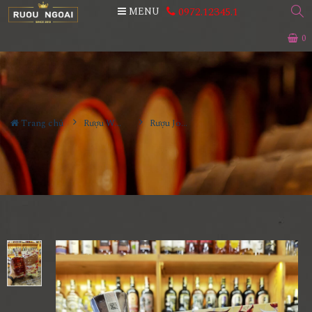
0972.12345.1
MENU
0
Trang chủ
Rượu Whisky
Rượu John Walker & Sons XR21 Dragon 2024