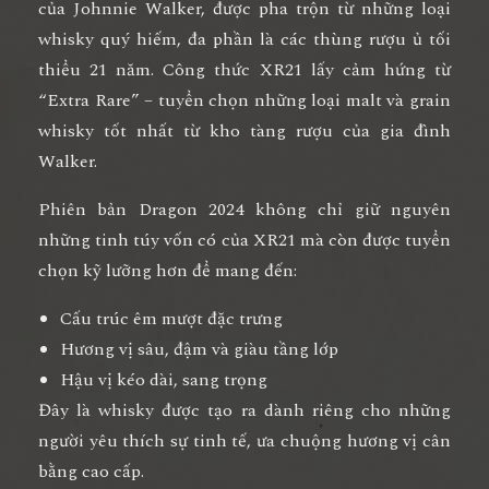
của Johnnie Walker, được pha trộn từ những loại
whisky quý hiếm, đa phần là các thùng rượu ủ
tối
thiểu 21 năm
. Công thức XR21 lấy cảm hứng từ
“Extra Rare” – tuyển chọn những loại malt và grain
whisky tốt nhất từ kho tàng rượu của gia đình
Walker.
Phiên bản Dragon 2024 không chỉ giữ nguyên
những tinh túy vốn có của XR21 mà còn được tuyển
chọn kỹ lưỡng hơn để mang đến:
Cấu trúc êm mượt đặc trưng
Hương vị sâu, đậm và giàu tầng lớp
Hậu vị kéo dài, sang trọng
Đây là whisky được tạo ra dành riêng cho những
người yêu thích sự tinh tế, ưa chuộng hương vị cân
bằng cao cấp.