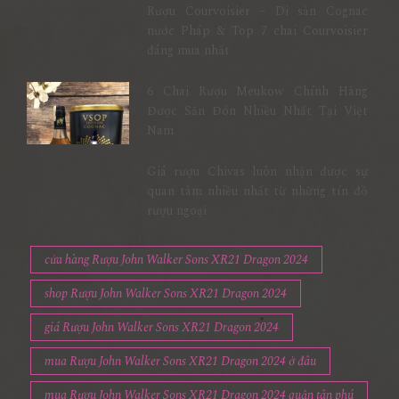
Rượu Courvoisier – Di sản Cognac
nước Pháp & Top 7 chai Courvoisier
đáng mua nhất
6 Chai Rượu Meukow Chính Hãng
Được Săn Đón Nhiều Nhất Tại Việt
Nam
Giá rượu Chivas luôn nhận được sự
quan tâm nhiều nhất từ những tín đồ
rượu ngoại
cửa hàng Rượu John Walker Sons XR21 Dragon 2024
shop Rượu John Walker Sons XR21 Dragon 2024
giá Rượu John Walker Sons XR21 Dragon 2024
mua Rượu John Walker Sons XR21 Dragon 2024 ở đâu
mua Rượu John Walker Sons XR21 Dragon 2024 quận tân phú