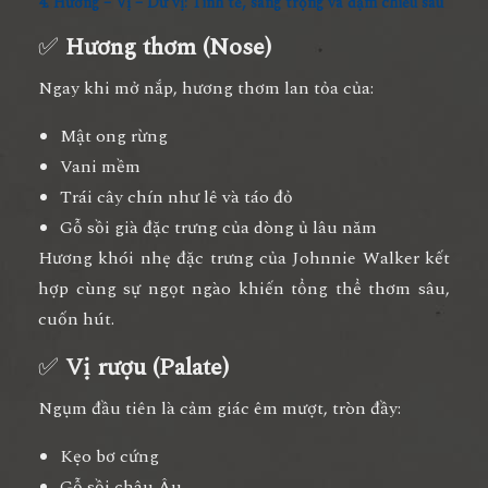
4. Hương – Vị – Dư vị: Tinh tế, sang trọng và đậm chiều sâu
✅
Hương thơm (Nose)
Ngay khi mở nắp, hương thơm lan tỏa của:
Mật ong rừng
Vani mềm
Trái cây chín như lê và táo đỏ
Gỗ sồi già đặc trưng của dòng ủ lâu năm
Hương khói nhẹ đặc trưng của Johnnie Walker kết
hợp cùng sự ngọt ngào khiến tổng thể thơm sâu,
cuốn hút.
✅
Vị rượu (Palate)
Ngụm đầu tiên là cảm giác êm mượt, tròn đầy:
Kẹo bơ cứng
Gỗ sồi châu Âu