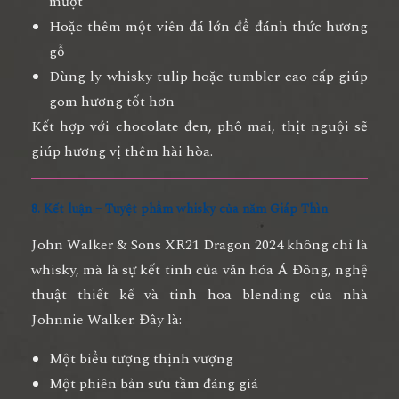
mượt
Hoặc thêm một viên đá lớn để đánh thức hương
gỗ
Dùng ly whisky tulip hoặc tumbler cao cấp giúp
gom hương tốt hơn
Kết hợp với chocolate đen, phô mai, thịt nguội sẽ
giúp hương vị thêm hài hòa.
8. Kết luận – Tuyệt phẩm whisky của năm Giáp Thìn
John Walker & Sons XR21 Dragon 2024
không chỉ là
whisky, mà là sự kết tinh của văn hóa Á Đông, nghệ
thuật thiết kế và tinh hoa blending của nhà
Johnnie Walker. Đây là:
Một biểu tượng thịnh vượng
Một phiên bản sưu tầm đáng giá