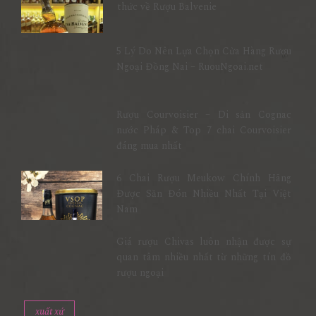
thức về Rượu Balvenie
5 Lý Do Nên Lựa Chọn Cửa Hàng Rượu
Ngoại Đồng Nai – RuouNgoai.net
Rượu Courvoisier – Di sản Cognac
nước Pháp & Top 7 chai Courvoisier
đáng mua nhất
6 Chai Rượu Meukow Chính Hãng
Được Săn Đón Nhiều Nhất Tại Việt
Nam
Giá rượu Chivas luôn nhận được sự
quan tâm nhiều nhất từ những tín đồ
rượu ngoại
xuất xứ