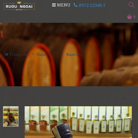
0972.12345.1
MENU
0
Trang chủ
Rượu Whisky
Rượu Gladstone Axe Black Axe Blended Malt Scotch