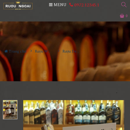
0972.12345.1
MENU
0
Trang chủ
Rượu Whisky
Rượu Dewar's 27YO Utimate Smoothness