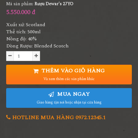
Mã sản phẩm:
Rượu Dewar's 27YO
5.550.000 đ
Xuất xứ: Scotland
Thể tích: 500ml
Nồng độ: 40%
Dòng Rượu: Blended Scotch
THÊM VÀO GIỎ HÀNG
Và xem thêm các sản phẩm khác
MUA NGAY
Giao hàng tận nơi hoặc nhận tại cửa hàng
HOTLINE MUA HÀNG 0972.12345.1