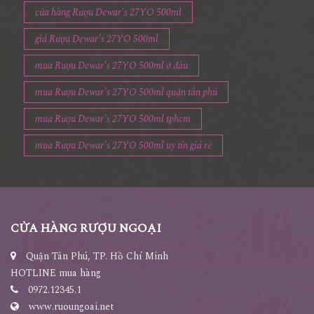
shop Rượu Dewar's 27YO 500ml
cửa hàng Rượu Dewar's 27YO 500ml
giá Rượu Dewar's 27YO 500ml
mua Rượu Dewar's 27YO 500ml ở đâu
mua Rượu Dewar's 27YO 500ml quận tân phú
mua Rượu Dewar's 27YO 500ml tphcm
mua Rượu Dewar's 27YO 500ml uy tín giá rẻ
CỬA HÀNG RƯỢU NGOẠI
Quận Tân Phú, TP. Hồ Chí Minh
HOTLINE mua hàng
0972.12345.1