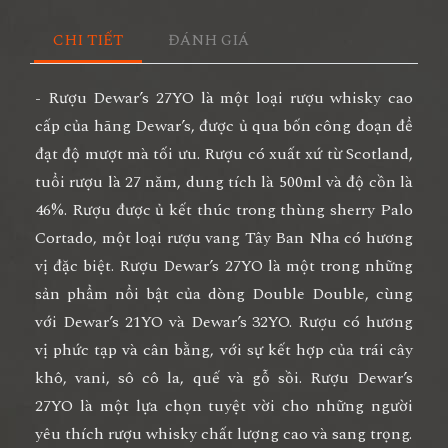
CHI TIẾT
ĐÁNH GIÁ
- Rượu Dewar’s 27YO là một loại rượu whisky cao
cấp của hãng Dewar’s, được ủ qua bốn công đoạn để
đạt độ mượt mà tối ưu. Rượu có xuất xứ từ Scotland,
tuổi rượu là 27 năm, dung tích là 500ml và độ cồn là
46%. Rượu được ủ kết thúc trong thùng sherry Palo
Cortado, một loại rượu vang Tây Ban Nha có hương
vị đặc biệt. Rượu Dewar’s 27YO là một trong những
sản phẩm nổi bật của dòng Double Double, cùng
với Dewar’s 21YO và Dewar’s 32YO. Rượu có hương
vị phức tạp và cân bằng, với sự kết hợp của trái cây
khô, vani, sô cô la, quế và gỗ sồi. Rượu Dewar’s
27YO là một lựa chọn tuyệt vời cho những người
yêu thích rượu whisky chất lượng cao và sang trọng.