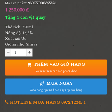
Mã sản phẩm:
9300770003395826
1.250.000 đ
Tặng 1 con vịt quay
Thể tích: 750ml
Nồng độ: 14,5%
Xuất xứ: Úc
Giống nho: Shiraz
THÊM VÀO GIỎ HÀNG
Và xem thêm các sản phẩm khác
MUA NGAY
Giao hàng tận nơi hoặc nhận tại cửa hàng
HOTLINE MUA HÀNG 0972.12345.1