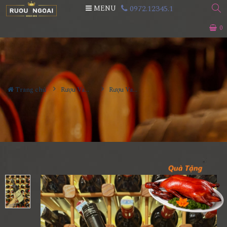
0972.12345.1
MENU
0
Trang chủ
Rượu Vang
Rượu Vang Pepper Jack Graded Langhorne Creek Shiraz