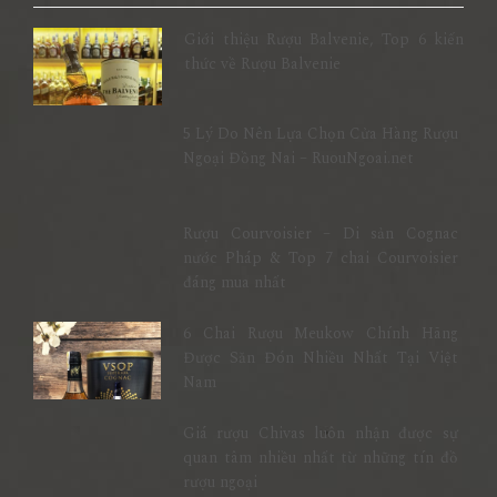
Giới thiệu Rượu Balvenie, Top 6 kiến
thức về Rượu Balvenie
5 Lý Do Nên Lựa Chọn Cửa Hàng Rượu
Ngoại Đồng Nai – RuouNgoai.net
Rượu Courvoisier – Di sản Cognac
nước Pháp & Top 7 chai Courvoisier
đáng mua nhất
6 Chai Rượu Meukow Chính Hãng
Được Săn Đón Nhiều Nhất Tại Việt
Nam
Giá rượu Chivas luôn nhận được sự
quan tâm nhiều nhất từ những tín đồ
rượu ngoại