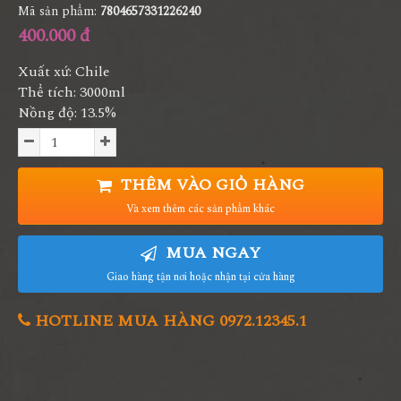
Mã sản phẩm:
7804657331226240
400.000 đ
Xuất xứ: Chile
Thể tích: 3000ml
Nồng độ: 13.5%
THÊM VÀO GIỎ HÀNG
Và xem thêm các sản phẩm khác
MUA NGAY
Giao hàng tận nơi hoặc nhận tại cửa hàng
HOTLINE MUA HÀNG 0972.12345.1