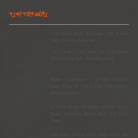
TIN TỨC MỚI
Giới thiệu Rượu Balvenie, Top 6 kiến
thức về Rượu Balvenie
5 Lý Do Nên Lựa Chọn Cửa Hàng Rượu
Ngoại Đồng Nai – RuouNgoai.net
Rượu Courvoisier – Di sản Cognac
nước Pháp & Top 7 chai Courvoisier
đáng mua nhất
6 Chai Rượu Meukow Chính Hãng
Được Săn Đón Nhiều Nhất Tại Việt
Nam