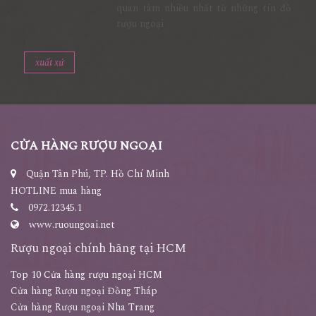
Giá rượu Chivas luôn nhận được sự
quan tâm nhiều nhất từ những tín đồ
rượu ngoại
xuất xứ
CỬA HÀNG RƯỢU NGOẠI
Quận Tân Phú, TP. Hồ Chí Minh
HOTLINE mua hàng
0972.12345.1
www.ruoungoai.net
Rượu ngoại chính hãng tại HCM
Top 10 Cửa hàng rượu ngoại HCM
Cửa hàng Rượu ngoại Đồng Tháp