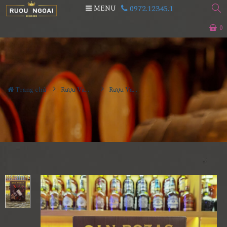
0972.12345.1
MENU
0
Trang chủ
Rượu Vang
Rượu Vang Hộp Chile San Rozas 3000ml